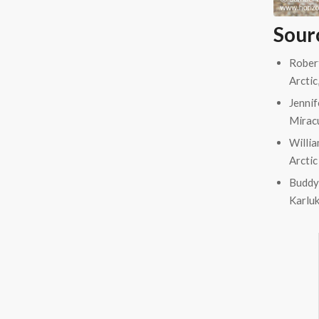
Sour
Robert
Arctic
Jenni
Miracu
Willi
Arctic
Buddy
Karluk