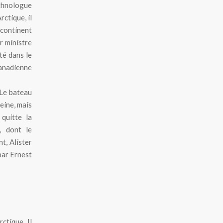
ethnologue
ctique, il
 continent
r ministre
é dans le
canadienne
 Le bateau
eine, mais
 quitte la
, dont le
t, Alister
par Ernest
ctique. Il