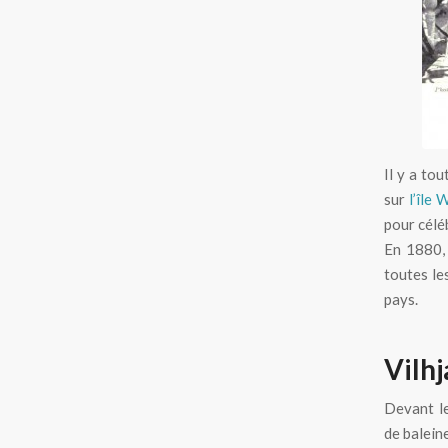
Il y a to
sur
l’île
pour célé
En 1880, 
toutes les 
pays.
Vilh
Devant le
de baleine