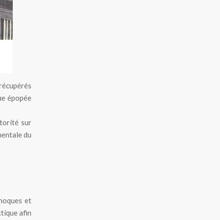
récupérés
que épopée
torité sur
nentale du
phoques et
ctique afin