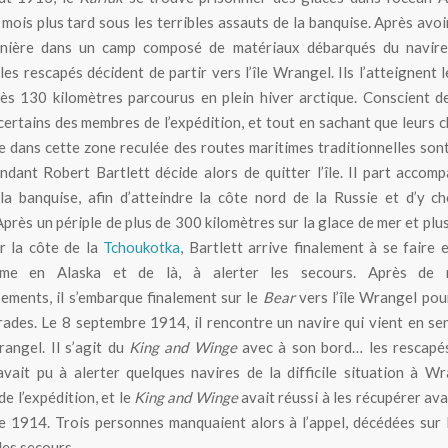
mois plus tard sous les terribles assauts de la banquise. Après avoi
rnière dans un camp composé de matériaux débarqués du navire
 les rescapés décident de partir vers l’île Wrangel. Ils l’atteignent 
s 130 kilomètres parcourus en plein hiver arctique. Conscient de
certains des membres de l’expédition, et tout en sachant que leurs 
 dans cette zone reculée des routes maritimes traditionnelles sont
dant Robert Bartlett décide alors de quitter l’île. Il part accom
 la banquise, afin d’atteindre la côte nord de la Russie et d’y c
Après un périple de plus de 300 kilomètres sur la glace de mer et plu
r la côte de la
Tchoukotka
, Bartlett arrive finalement à se faire
me en Alaska et de là, à alerter les secours. Après de 
ements, il s’embarque finalement sur le
Bear
vers l’île Wrangel pou
ades. Le 8 septembre 1914, il rencontre un navire qui vient en se
angel. Il s’agit du
King and Winge
avec à son bord… les rescapés 
avait pu à alerter quelques navires de la difficile situation à W
e l’expédition, et le
King and Winge
avait réussi à les récupérer avan
 1914. Trois personnes manquaient alors à l’appel, décédées sur l
des secours.