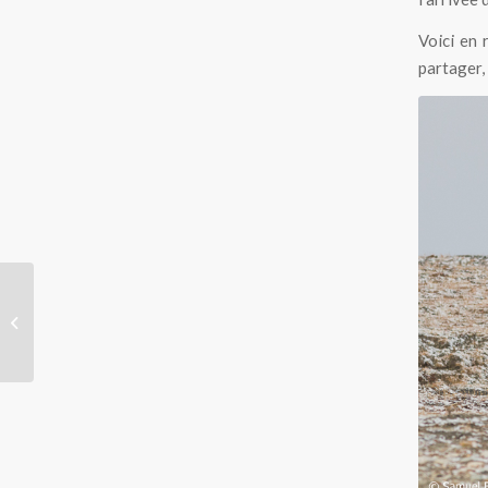
Voici en 
partager,
Le glouton de la baie
Kolyuchin