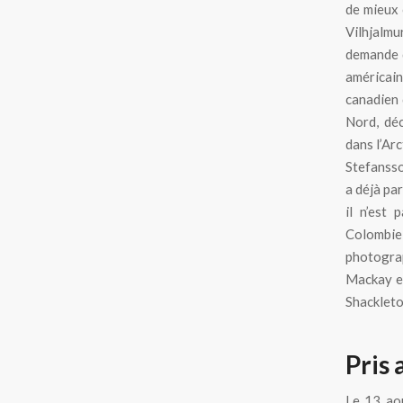
de mieux 
Vilhjalmur
demande d
américain
canadien 
Nord, dé
dans l’Arc
Stefansso
a déjà par
il n’est 
Colombie
photograp
Mackay et
Shacklet
Pris 
Le 13 ao