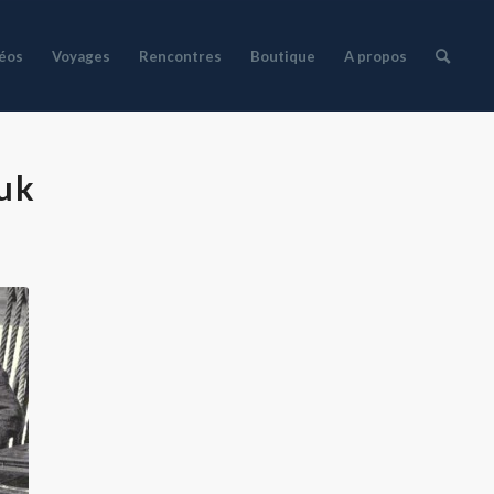
déos
Voyages
Rencontres
Boutique
A propos
luk