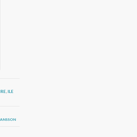
IRE
,
ILE
FANSSON