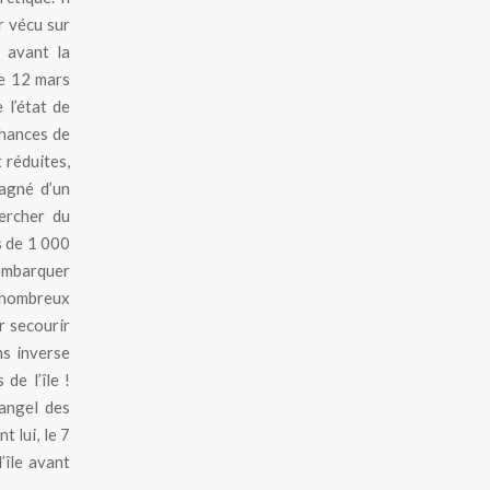
r vécu sur
 avant la
le 12 mars
 l’état de
chances de
 réduites,
pagné d’un
hercher du
s de 1 000
 embarquer
nombreux
r secourir
ns inverse
de l’île !
rangel des
t lui, le 7
’île avant