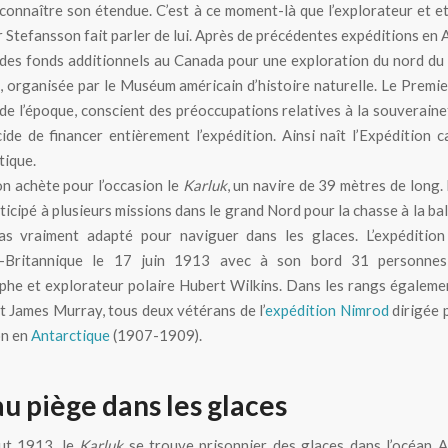
connaître son étendue. C’est à ce moment-là que l’explorateur et 
 Stefansson fait parler de lui. Après de précédentes expéditions en Ar
es fonds additionnels au Canada pour une exploration du nord du
, organisée par le Muséum américain d’histoire naturelle. Le Premie
de l’époque, conscient des préoccupations relatives à la souverainet
cide de financer entièrement l’expédition. Ainsi naît l’Expédition 
tique.
n achète pour l’occasion le
Karluk
, un navire de 39 mètres de long.
ticipé à plusieurs missions dans le grand Nord pour la chasse à la bal
pas vraiment adapté pour naviguer dans les glaces. L’expédition
-Britannique le 17 juin 1913 avec à son bord 31 personnes
he et explorateur polaire Hubert Wilkins. Dans les rangs égalemen
 James Murray, tous deux vétérans de l’
expédition Nimrod
dirigée 
on en
Antarctique
(1907-1909).
au piège dans les glaces
ut 1913, le
Karluk
se trouve prisonnier des glaces dans l’océan Ar