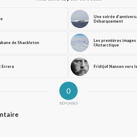
Une soirée d’annivers
ue
Débarquement
Les premières images
cabane de Shackleton
l’Antarctique
l Errera
Fridtjof Nansen vers l
0
RÉPONSES
ntaire