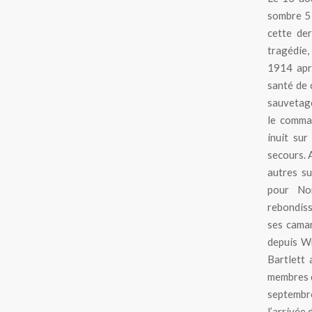
sombre 5 
cette de
tragédie,
1914 aprè
santé de 
sauvetage
le comman
inuit sur
secours. 
autres su
pour No
rebondiss
ses camar
depuis Wr
Bartlett 
membres d
septembre
l’arrivée 