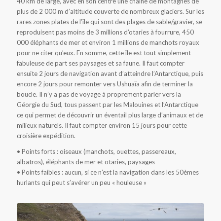
40 km de large, avec en son centre une chaine de montagnes de
plus de 2 000 m d’altitude couverte de nombreux glaciers. Sur les
rares zones plates de l’île qui sont des plages de sable/gravier, se
reproduisent pas moins de 3 millions d’otaries à fourrure, 450
000 éléphants de mer et environ 1 millions de manchots royaux
pour ne citer qu’eux. En somme, cette île est tout simplement
fabuleuse de part ses paysages et sa faune. Il faut compter
ensuite 2 jours de navigation avant d’atteindre l’Antarctique, puis
encore 2 jours pour remonter vers Ushuaïa afin de terminer la
boucle. Il n’y a pas de voyage à proprement parler vers la
Géorgie du Sud, tous passent par les Malouines et l’Antarctique
ce qui permet de découvrir un éventail plus large d’animaux et de
milieux naturels. Il faut compter environ 15 jours pour cette
croisière expédition.
• Points forts : oiseaux (manchots, ouettes, passereaux,
albatros), éléphants de mer et otaries, paysages
• Points faibles : aucun, si ce n’est la navigation dans les 50èmes
hurlants qui peut s’avérer un peu « houleuse »