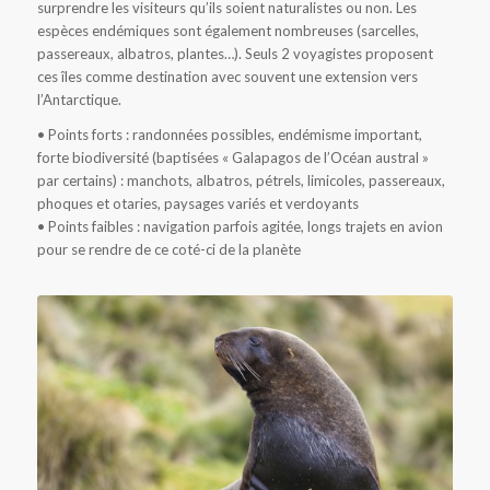
surprendre les visiteurs qu’ils soient naturalistes ou non. Les
espèces endémiques sont également nombreuses (sarcelles,
passereaux, albatros, plantes…). Seuls 2 voyagistes proposent
ces îles comme destination avec souvent une extension vers
l’Antarctique.
• Points forts : randonnées possibles, endémisme important,
forte biodiversité (baptisées « Galapagos de l’Océan austral »
par certains) : manchots, albatros, pétrels, limicoles, passereaux,
phoques et otaries, paysages variés et verdoyants
• Points faibles : navigation parfois agitée, longs trajets en avion
pour se rendre de ce coté-ci de la planète
Lion de mer de Nouvelle-Zélande aux îles Auckland