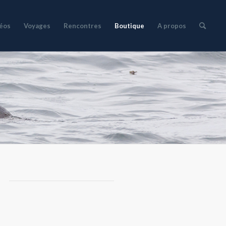
déos
Voyages
Rencontres
Boutique
A propos
»