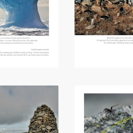
e, voyage en péninsule »
Extrait du livre « Anta