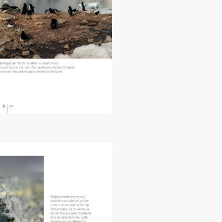
rctique, voyage en péninsule »