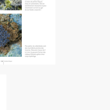
rctique, voyage en péninsule »