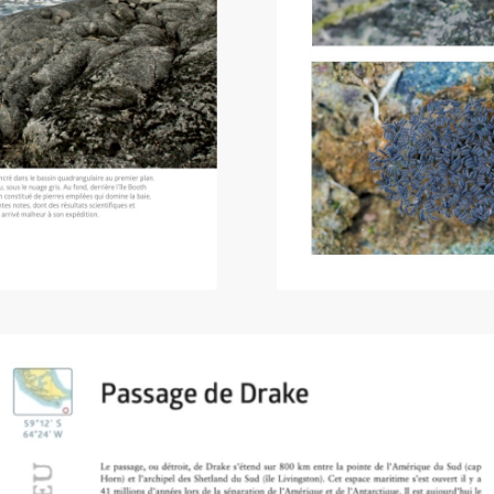
e, voyage en péninsule »
Extrait du livre « Anta