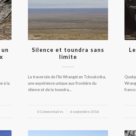
 un
Silence et toundra sans
Le
x
limite
La traversée de l'île Wrangel en Tchoukotka,
Quelqu
e à la
une expérience unique aux frontière du
Wrange
silence et de la toundra...
franco
0 Commentaires
/
6 septembre 2016