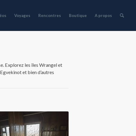
déos
Voyages
Rencontres
Boutique
A propos
e. Explorez les îles Wrangel et
Egvekinot
et bien d’autres