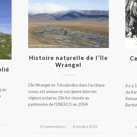
Histoire naturelle de l’île
Ce
Wrangel
blié
L'île Wrangel en Tchoukotka dans l'arctique
Il y a
g en
russe, est unique en son genre dans les
du Kar
n
régions polaires. Elle fut classée au
Retou
patrimoine de l'UNESCO en 2004.
Bartle
0 Commentaires
/
8 octobre 2015
0