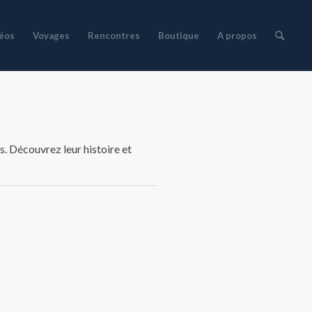
déos
Voyages
Rencontres
Boutique
A propos
s. Découvrez leur histoire et