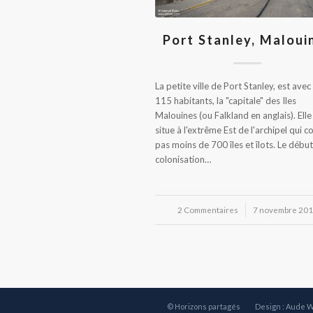
Port Stanley, Maloui
La petite ville de Port Stanley, est avec
115 habitants, la "capitale" des Iles
Malouines (ou Falkland en anglais). Elle
situe à l'extrême Est de l'archipel qui 
pas moins de 700 îles et îlots. Le début
colonisation…
2 Commentaires
/
7 novembre 20
© Horizons partagés
Design : Aude 