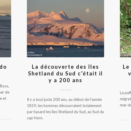
rdo
La découverte des îles
Le
Shetland du Sud c’était il
y a 200 ans
 Ross,
mer de
Le puf
e et
migrat
Il y a tout juste 200 ans, au début de l'année
mer de
1819, les hommes découvraient totalement
par hasard les îles Shetland du Sud, au Sud du
cap Horn.