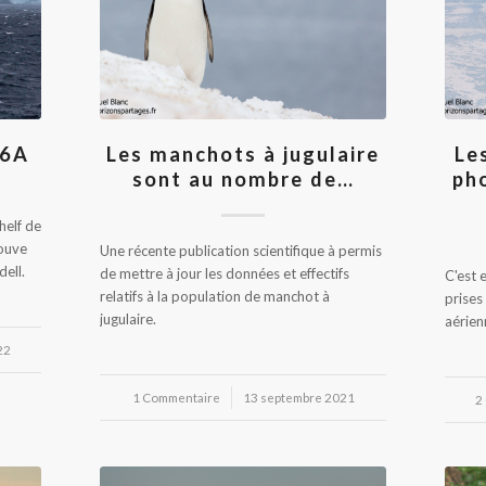
76A
Les manchots à jugulaire
Le
sont au nombre de…
ph
helf de
rouve
Une récente publication scientifique à permis
ell.
de mettre à jour les données et effectifs
C'est 
relatifs à la population de manchot à
prises
jugulaire.
aérien
22
1 Commentaire
/
13 septembre 2021
2