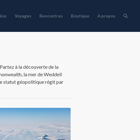
déos
Voyages
Rencontres
Boutique
A propos
 Partez à la découverte de la
monwealth, la mer de Weddell
 statut géopolitique régit par