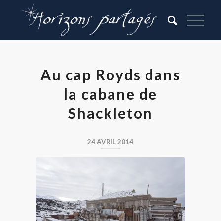
Au cap Royds dans
la cabane de
Shackleton
24 AVRIL 2014
Cabane de l’expédition Nimrod, dirigée
par Ernest Shackleton au cap Royds