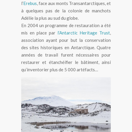
l’
Erebus
, face aux monts Transantarctiques, et
à quelques pas de la colonie de manchots
Adélie la plus au sud du globe.
En 2004 un programme de restauration a été
mis en place par
l’Antarctic Heritage Trust
,
association ayant pour but la conservation
des sites historiques en Antarctique. Quatre
années de travail furent nécessaires pour
restaurer et étanchéifier le bâtiment, ainsi
qu’inventorier plus de 5 000 artéfacts…
Cabane de l’expédition Nimrod au cap
Royds, sur l’île de Ross, au pied du mont
Erebus