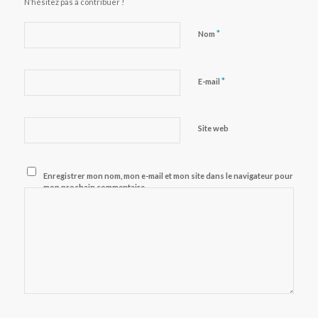
N’hésitez pas à contribuer !
*
Nom
*
E-mail
Site web
Enregistrer mon nom, mon e-mail et mon site dans le navigateur pour
mon prochain commentaire.