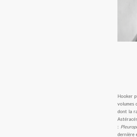
Josep
Hooker p
volumes d
dont la r
Astéracé
:
Pleurop
dernière 