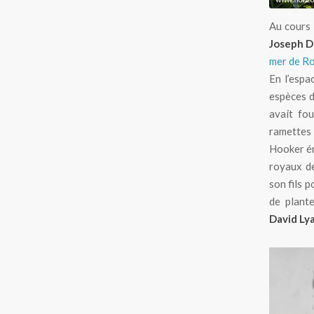
Au cours 
Joseph D
mer de R
En l’espa
espèces d
avait fo
ramettes 
Hooker ém
royaux 
son fils 
de plante
David Lya