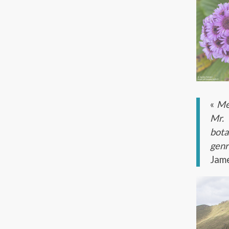
«
Me
Mr. 
bota
genr
Jame