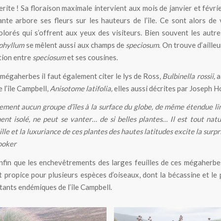
rite ! Sa floraison maximale intervient aux mois de janvier et févrie
ante arbore ses fleurs sur les hauteurs de l’île. Ce sont alors de 
lorés qui s’offrent aux yeux des visiteurs. Bien souvent les autr
phyllum
se mêlent aussi aux champs de
speciosum
. On trouve d’aille
tion entre
speciosum
et ses cousines.
 mégaherbes il faut également citer le lys de Ross,
Bulbinella rossii,
a
 l’île Campbell,
Anisotome latifolia,
elles aussi décrites par Joseph H
ement aucun groupe d’îles à la surface du globe, de même étendue lim
ent isolé, ne peut se vanter… de si belles plantes… Il est tout natu
lle et la luxuriance de ces plantes des hautes latitudes excite la surpri
ooker
fin que les enchevêtrements des larges feuilles de ces mégaherb
t propice pour plusieurs espèces d’oiseaux, dont la bécassine et le p
tants endémiques de l’île Campbell.