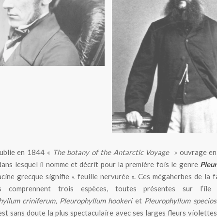
h Dalton Hooker
David Lyall
ublie en 1844 «
The botany of the Antarctic Voyage
» ouvrage en 
ans lesquel il nomme et décrit pour la première fois le genre
Pleu
acine grecque signifie « feuille nervurée ». Ces mégaherbes de la f
s comprennent trois espèces, toutes présentes sur l’île 
hyllum criniferum
,
Pleurophyllum hookeri
et
Pleurophyllum specio
est sans doute la plus spectaculaire avec ses larges fleurs violette