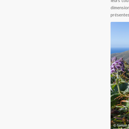
leurs cou
dimension 
présentes