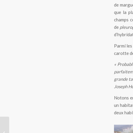
de margue
que la pl
champs co
de
pleuro
d’hybrida
Parmi les
carotte de
« Probabl
parfaitem
grande tai
Joseph H
Notons en
un habita
deux habi
Au pôle sud