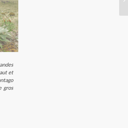
randes
aut et
antago
e gros