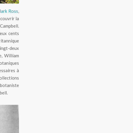
lark Ross
,
couvrir la
e Campbell.
deux cents
ritannique
ingt-deux
e, William
botaniques
essaires à
ollections
 botaniste
bell.