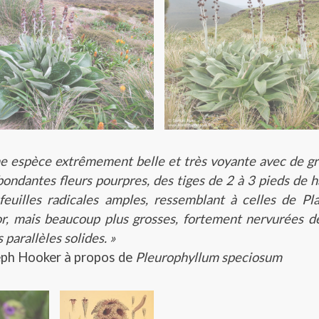
ophyllum criniferum
Pleurophyllum hookeri
e espèce extrêmement belle et très voyante avec de g
bondantes fleurs pourpres, des tiges de 2 à 3 pieds de h
feuilles radicales amples, ressemblant à celles de Pl
r, mais beaucoup plus grosses, fortement nervurées d
s parallèles solides. »
ph Hooker à propos de
Pleurophyllum speciosum