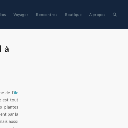
déos
Voyages
Rencontres
Boutique
A propos
l à
ne de l’
île
e est tout
es plantes
ent par la
 mais aussi