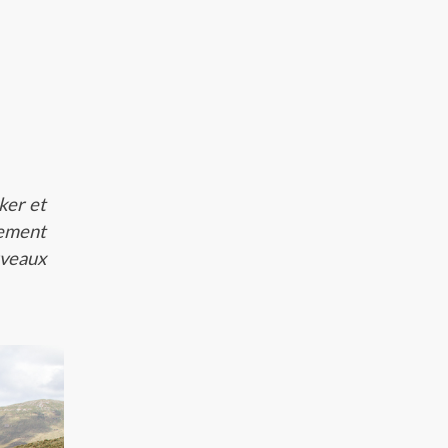
ker et
ement
uveaux