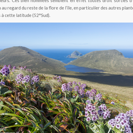
leurs. Ces bien nommées semblent en effet toutes droit sorties d
au regard du reste de la flore de l’île, en particulier des autres plant
 à cette latitude (52°Sud).
Pleurophyllum speciosum à l’île Campbell