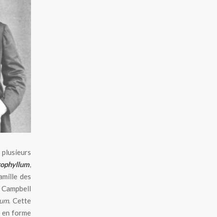
plusieurs
rophyllum
,
amille des
Campbell
sum
. Cette
s en forme