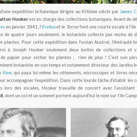
d’une expédition britannique dirigée au XIXème siècle par
James C
alton Hooker
est en charge des collections botaniques. Avant de dé
oss
en janvier 1841, l’
Erebus
et le
Terror
font une courte escale à l’îl
ce de quatre jours seulement, le botaniste collecte pas moins de 
e plantes. Pour cette expédition dans l’océan Austral, l’Amirauté b
urni à Joseph Hooker seulement deux boites de collections et v
de papier pour sécher les plantes ; rien de plus ! C’est son pèr
inent botaniste en son temps et notamment directeur des Jardins 
de
Kew
, qui paya lui-même les vêtements, microscopes et livres néc
pour accompagner l’expédition. Dans cette lourde tâche d’établir les c
s lors des escales, Hooker travaille de concert avec l’assistant
ll
, dont un col et un sommet portent aujourd’hui le nom sur l’île Camp