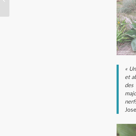
magnétique
Pleur
« Un
et a
des 
majo
nerf
Jose