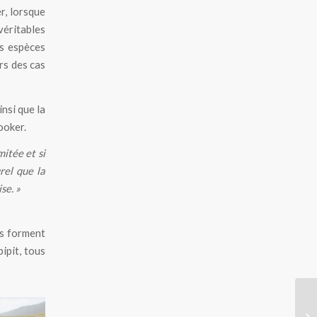
r, lorsque
véritables
es espèces
urs des cas
insi que la
ooker.
itée et si
rel que la
se. »
es forment
ipit, tous