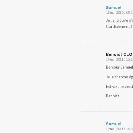
Samuel
18 mai 2010 à 08:2
dit
:
Je l’ai trouvé d’
Cordialement !
Benoist CL
19 mai 2011 à 15:2
dit
:
Bonjour Samuel
Je le cherche ég
Est-ce une versi
Benoist
Samuel
19 mai 2011 à 15:3
dit