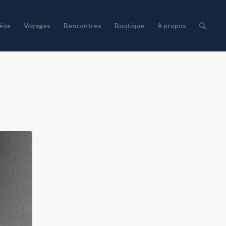
déos
Voyages
Rencontres
Boutique
A propos