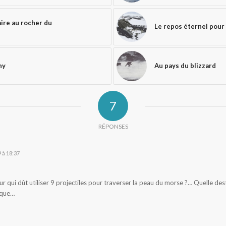
ire au rocher du
Le repos éternel pour
ny
Au pays du blizzard
7
RÉPONSES
 à 18:37
r qui dût utiliser 9 projectiles pour traverser la peau du morse ?… Quelle des
ique…