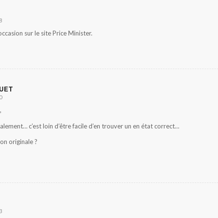
8
occasion sur le site Price Minister.
OUET
0
,
alement… c’est loin d’être facile d’en trouver un en état correct…
on originale ?
3