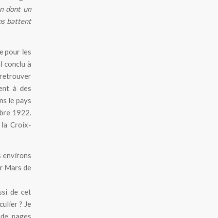
on dont un
ns battent
e pour les
l conclu à
 retrouver
ent à des
ns le pays
bre 1922.
 la Croix-
s environs
ur Mars de
ssi de cet
ulier ? Je
 de pages