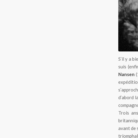
S’il y a b
suis (enf
Nansen
(
expéditio
s’approch
d’abord l
compagnon
Trois ans
britanniq
avant de 
triomphal