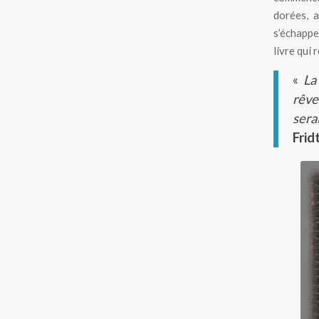
dorées, a
s’échappe 
livre qui 
«
La 
rêve
serai
Frid