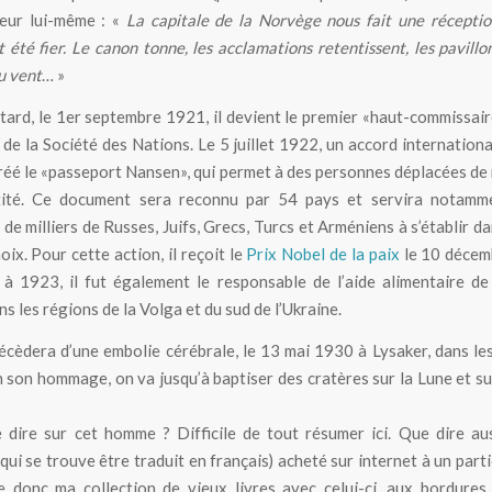
teur lui-même : «
La capitale de la Norvège nous fait une récepti
t été fier. Le canon tonne, les acclamations retentissent, les pavillo
u vent
… »
 tard, le 1er septembre 1921, il devient le premier «haut-commissair
 de la Société des Nations. Le 5 juillet 1922, un accord internationa
éé le «passeport Nansen», qui permet à des personnes déplacées de
tité. Ce document sera reconnu par 54 pays et servira notamm
de milliers de Russes, Juifs, Grecs, Turcs et Arméniens à s’établir da
oix. Pour cette action, il reçoit le
Prix Nobel de la paix
le 10 décem
 1923, il fut également le responsable de l’aide alimentaire de
s les régions de la Volga et du sud de l’Ukraine.
cèdera d’une embolie cérébrale, le 13 mai 1930 à Lysaker, dans le
n son hommage, on va jusqu’à baptiser des cratères sur la Lune et s
 dire sur cet homme ? Difficile de tout résumer ici. Que dire au
ui se trouve être traduit en français) acheté sur internet à un partic
 donc ma collection de vieux livres avec celui-ci, aux bordures