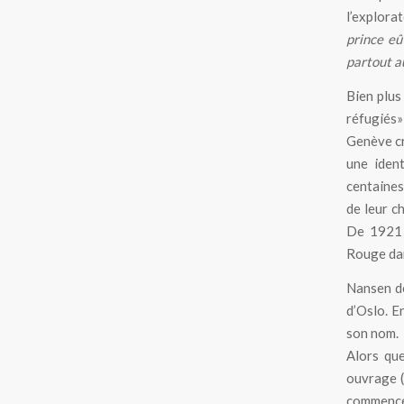
l’explora
prince eû
partout a
Bien plus
réfugiés»
Genève cr
une iden
centaines 
de leur ch
De 1921 à
Rouge dan
Nansen dé
d’Oslo. E
son nom.
Alors que
ouvrage (q
commence