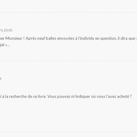
 à 20:00
cher Monsieur ! Après neuf balles envoyées à l’individu en question, il dira que
gal »…
4
i à la recherche de ce livre. Vous pouvez m’indiquer où vous l’avez acheté ?