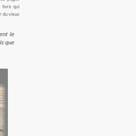
 livre qui
r du vieux
ent le
is que