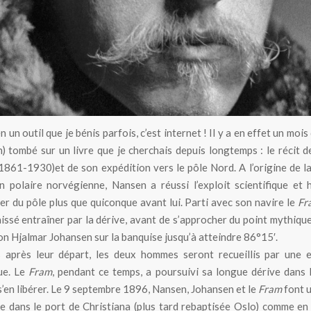
ien un outil que je bénis parfois, c’est internet ! Il y a en effet un mois 
in) tombé sur un livre que je cherchais depuis longtemps : le récit 
1861-1930)et de son expédition vers le pôle Nord. A l’origine de l
n polaire norvégienne, Nansen a réussi l’exploit scientifique et
er du pôle plus que quiconque avant lui. Parti avec son navire le
Fr
aissé entraîner par la dérive, avant de s’approcher du point mythiqu
 Hjalmar Johansen sur la banquise jusqu’à atteindre 86°15′.
 après leur départ, les deux hommes seront recueillis par une e
ue. Le
Fram
, pendant ce temps, a poursuivi sa longue dérive dans 
s’en libérer. Le 9 septembre 1896, Nansen, Johansen et le
Fram
font 
e dans le port de Christiana (plus tard rebaptisée Oslo) comme e