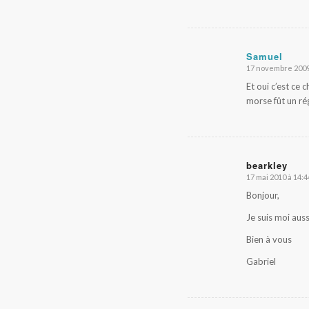
Samuel
17 novembre 2009
dit
:
Et oui c’est ce 
morse fût un ré
bearkley
17 mai 2010 à 14:4
dit
:
Bonjour,
Je suis moi auss
Bien à vous
Gabriel