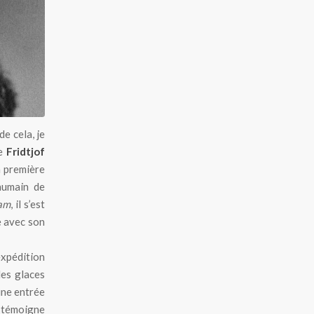
de cela, je
de
Fridtjof
a première
 humain de
am
, il s’est
e avec son
xpédition
les glaces
une entrée
n témoigne