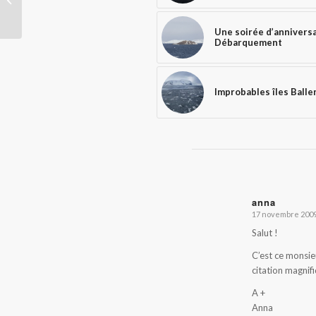
Une soirée d’anniversa
Débarquement
Improbables îles Balle
anna
17 novembre 2009
dit
:
Salut !
C’est ce monsieu
citation magnif
A +
Anna