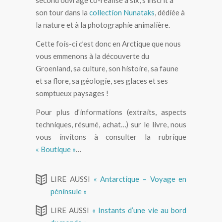
second ouvrage co-réalisé à six, s’inscrit à
son tour dans la
collection Nunataks
, dédiée à
la nature et à la photographie animalière.
Cette fois-ci c’est donc en Arctique que nous
vous emmenons à la découverte du
Groenland, sa culture, son histoire, sa faune
et sa flore, sa géologie, ses glaces et ses
somptueux paysages !
Pour plus d’informations (extraits, aspects
techniques, résumé, achat…) sur le livre, nous
vous invitons à consulter la rubrique
« Boutique »
…
LIRE AUSSI
« Antarctique – Voyage en
péninsule »
LIRE AUSSI
« Instants d’une vie au bord