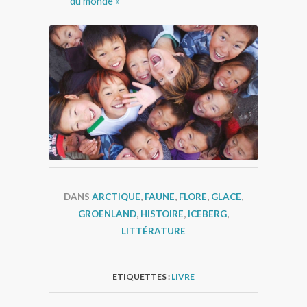
du monde »
Enfants au Groenland © Nicolas Dubreuil
DANS
ARCTIQUE
,
FAUNE
,
FLORE
,
GLACE
,
GROENLAND
,
HISTOIRE
,
ICEBERG
,
LITTÉRATURE
ETIQUETTES :
LIVRE