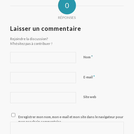
0
RÉPONSES
Laisser un commentaire
Rejoindre la discussion?
N’hésitez pas à contribuer !
*
Nom
*
E-mail
Site web
Enregistrer mon nom, mon e-mail et mon site dans le navigateur pour
mon prochain commentaire.