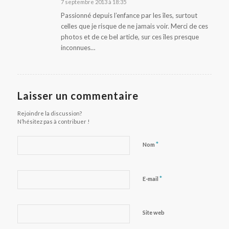
7 septembre 2013 à 18:35
dit
:
Passionné depuis l’enfance par les îles, surtout
celles que je risque de ne jamais voir. Merci de ces
photos et de ce bel article, sur ces îles presque
inconnues…
Laisser un commentaire
Rejoindre la discussion?
N’hésitez pas à contribuer !
*
Nom
*
E-mail
Site web