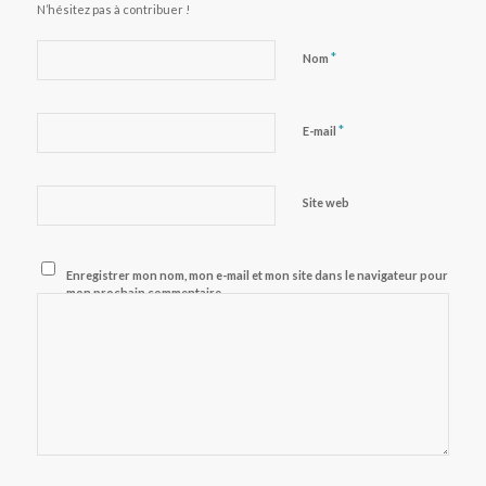
N’hésitez pas à contribuer !
*
Nom
*
E-mail
Site web
Enregistrer mon nom, mon e-mail et mon site dans le navigateur pour
mon prochain commentaire.