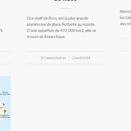
Morcea
les ic
L’ice shelf de Ross, est la plus grande
des ré
plateforme de glace flottante au monde.
'S
D’une superficie de 472 000 km2, elle se
trouve en Antarctique.
0 Commentaires
/
2 avril 2014