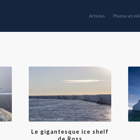
Articles
Photos et vi
Le gigantesque ice shelf
de Ross