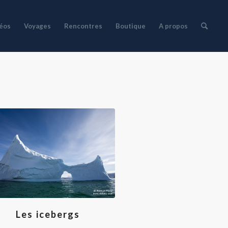
déos
Voyages
Rencontres
Boutique
A propos
Les icebergs