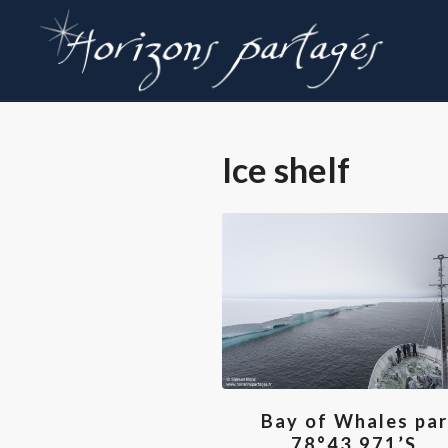
Ice shelf
Bay of Whales par
78°43.971’S