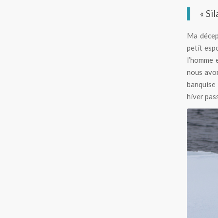
« Si
Ma décept
petit esp
l’homme e
nous avon
banquise 
hiver pas