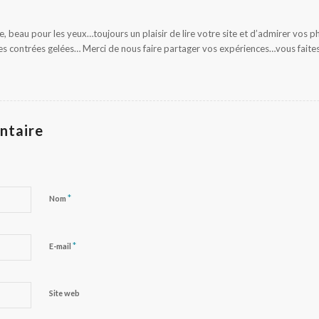
re, beau pour les yeux…toujours un plaisir de lire votre site et d’admirer vos ph
es contrées gelées… Merci de nous faire partager vos expériences…vous faites
ntaire
*
Nom
*
E-mail
Site web