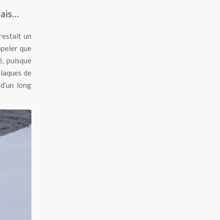
dais…
restait un
ppeler que
é, puisque
plaques de
 d’un long