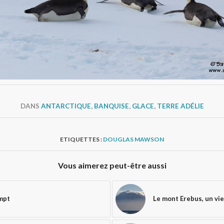
DANS
ANTARCTIQUE
,
BANQUISE
,
GLACE
,
TERRE ADÉLIE
ETIQUETTES :
DOUGLAS MAWSON
Vous aimerez peut-être aussi
ompt
Le mont Erebus, un vi