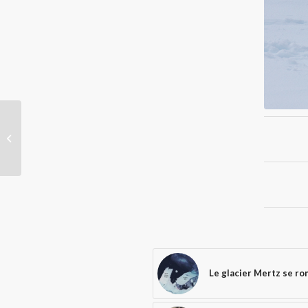
Le manchot antipode
Le glacier Mertz se r