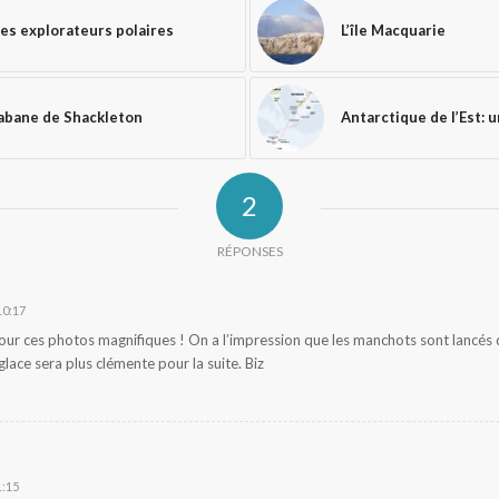
les explorateurs polaires
L’île Macquarie
cabane de Shackleton
Antarctique de l’Est: u
2
RÉPONSES
10:17
ur ces photos magnifiques ! On a l’impression que les manchots sont lancés d
glace sera plus clémente pour la suite. Biz
1:15