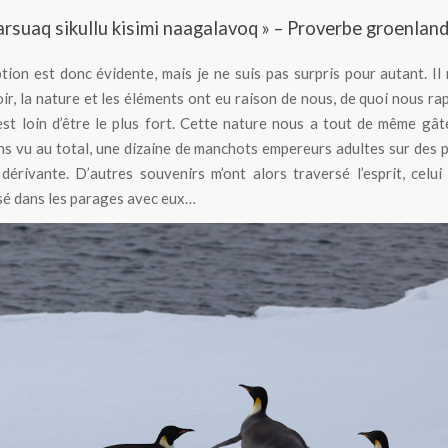
larsuaq sikullu kisimi naagalavoq » – Proverbe groenlan
ion est donc évidente, mais je ne suis pas surpris pour autant. Il 
oir, la nature et les éléments ont eu raison de nous, de quoi nous ra
st loin d’être le plus fort. Cette nature nous a tout de même gât
s vu au total, une dizaine de manchots empereurs adultes sur des 
dérivante. D’autres souvenirs m’ont alors traversé l’esprit, celui
sé dans les parages avec eux…
Manchots empereurs sur les glaces dérivantes