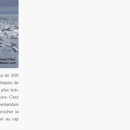
lus de 200
plaques de
plus loin,
ire. C’est
enlandais
procher la
on au cap