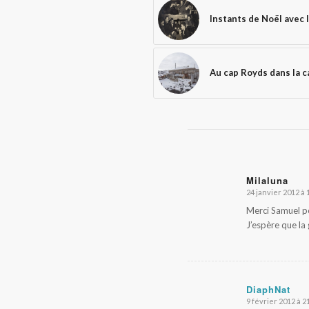
Instants de Noël avec 
Au cap Royds dans la 
Milaluna
24 janvier 2012 à 
dit
:
Merci Samuel po
J’espère que la 
DiaphNat
9 février 2012 à 2
dit