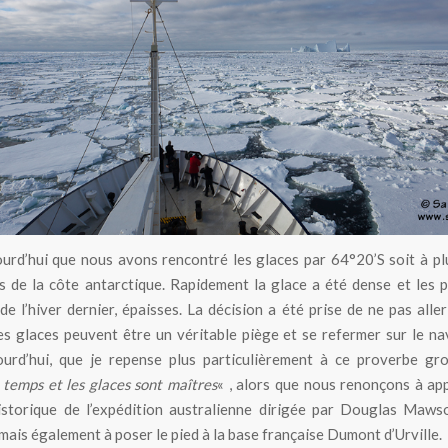
Navigation dans les glaces dérivantes au large de la Terre Adélie
ourd’hui que nous avons rencontré les glaces par 64°20’S soit à p
s de la côte antarctique. Rapidement la glace a été dense et les 
de l’hiver dernier, épaisses. La décision a été prise de ne pas aller 
es glaces peuvent être un véritable piège et se refermer sur le nav
urd’hui, que je repense plus particulièrement à ce proverbe gro
e temps et les glaces sont maîtres
« , alors que nous renonçons à ap
istorique de l’expédition australienne dirigée par Douglas Maws
mais également à poser le pied à la base française Dumont d’Urville.