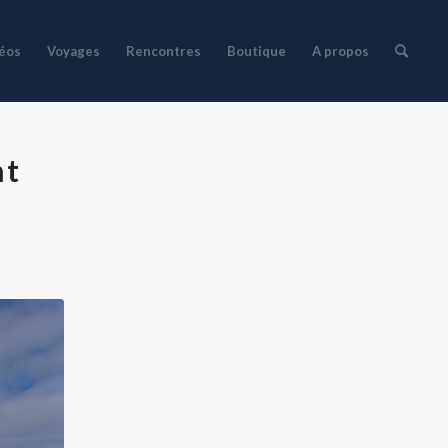
déos
Voyages
Rencontres
Boutique
A propos
nt