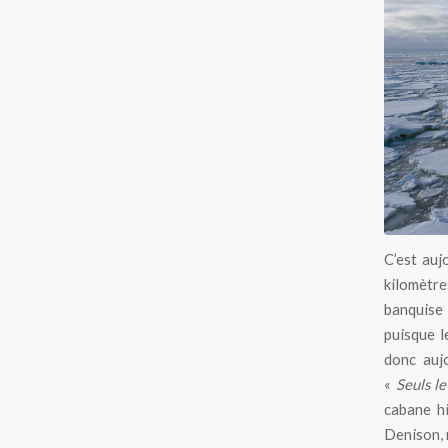
C’est auj
kilomètre
banquise 
puisque l
donc aujo
«
Seuls l
cabane h
Denison, 