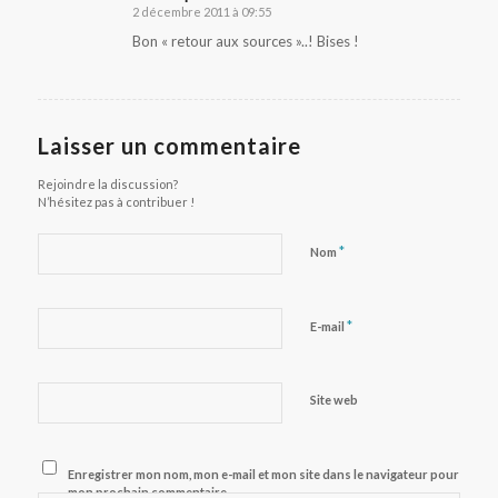
2 décembre 2011 à 09:55
dit
:
Bon « retour aux sources »..! Bises !
Laisser un commentaire
Rejoindre la discussion?
N’hésitez pas à contribuer !
*
Nom
*
E-mail
Site web
Enregistrer mon nom, mon e-mail et mon site dans le navigateur pour
mon prochain commentaire.