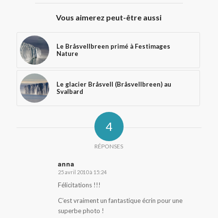
Vous aimerez peut-être aussi
Le Bråsvellbreen primé à Festimages
Nature
Le glacier Bråsvell (Bråsvellbreen) au
Svalbard
4
RÉPONSES
anna
25 avril 2010 à 15:24
dit
:
Félicitations !!!
C’est vraiment un fantastique écrin pour une
superbe photo !