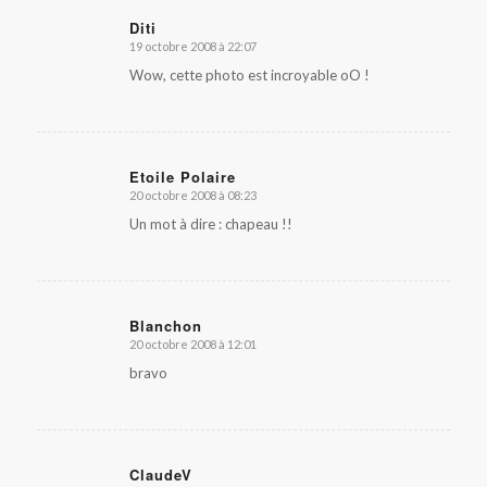
Diti
19 octobre 2008 à 22:07
dit
:
Wow, cette photo est incroyable oO !
Etoile Polaire
20 octobre 2008 à 08:23
dit
:
Un mot à dire : chapeau !!
Blanchon
20 octobre 2008 à 12:01
dit
:
bravo
ClaudeV