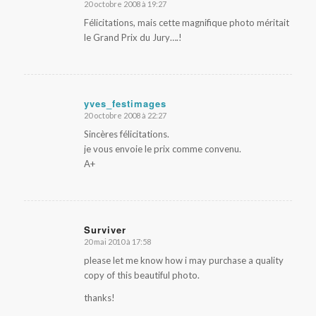
20 octobre 2008 à 19:27
dit
:
Félicitations, mais cette magnifique photo méritait
le Grand Prix du Jury….!
yves_festimages
20 octobre 2008 à 22:27
dit
:
Sincères félicitations.
je vous envoie le prix comme convenu.
A+
Surviver
20 mai 2010 à 17:58
dit
:
please let me know how i may purchase a quality
copy of this beautiful photo.
thanks!