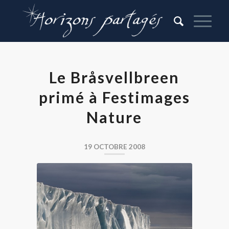
Le Bråsvellbreen
primé à Festimages
Nature
19 OCTOBRE 2008
Glacier Bråsvell (Bråsvellbreen) au
Svalbard