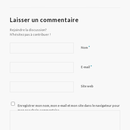
Laisser un commentaire
Rejoindre la discussion?
N’hésitez pas à contribuer !
*
Nom
*
E-mail
Site web
Enregistrer mon nom, mon e-mail et mon site dans le navigateur pour
mon prochain commentaire.