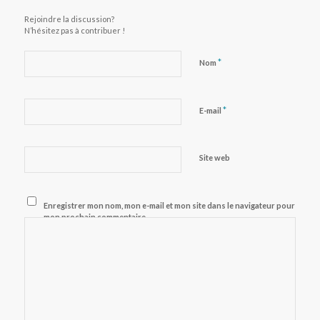
Rejoindre la discussion?
N’hésitez pas à contribuer !
*
Nom
*
E-mail
Site web
Enregistrer mon nom, mon e-mail et mon site dans le navigateur pour
mon prochain commentaire.