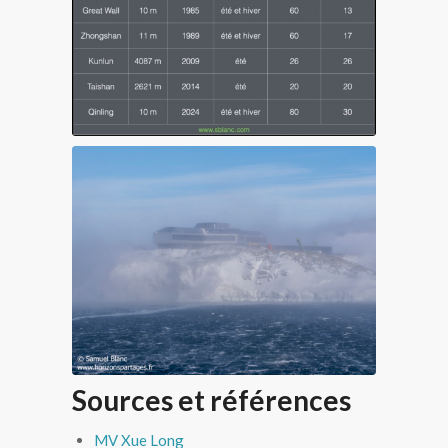
Bases de la Chine en Antarctique
La base scientifique chinoise Qinling en
mer de Ross, Antarctique
Sources et références
MV Xue Long