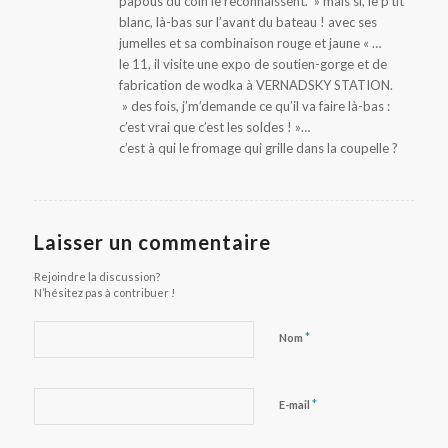
papous du coin le reconnaissent. » mais si, le p’tit
blanc, là-bas sur l’avant du bateau ! avec ses
jumelles et sa combinaison rouge et jaune « …
le 11, il visite une expo de soutien-gorge et de
fabrication de wodka à VERNADSKY STATION.
» des fois, j’m’demande ce qu’il va faire là-bas :
c’est vrai que c’est les soldes ! »…
c’est à qui le fromage qui grille dans la coupelle ?
Laisser un commentaire
Rejoindre la discussion?
N’hésitez pas à contribuer !
*
Nom
*
E-mail