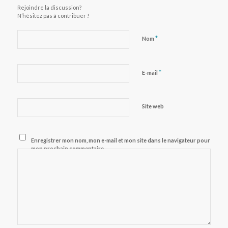
Rejoindre la discussion?
N’hésitez pas à contribuer !
*
Nom
*
E-mail
Site web
Enregistrer mon nom, mon e-mail et mon site dans le navigateur pour
mon prochain commentaire.