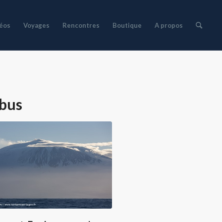
déos
Voyages
Rencontres
Boutique
A propos
bus