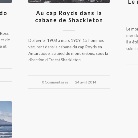
Le 
rdo
Au cap Royds dans la
cabane de Shackleton
Le mon
 Ross,
mer de
mer de
De février 1908 à mars 1909, 15 hommes
il a é
e et
vécurent dans la cabane du cap Royds en
culmin
Antarctique, au pied du mont Erebus, sous la
direction d'Ernest Shackleton.
0 Commentaires
/
24 avril 2014