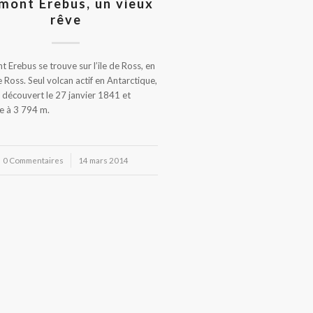
mont Erebus, un vieux
rêve
t Erebus se trouve sur l’ile de Ross, en
 Ross. Seul volcan actif en Antarctique,
té découvert le 27 janvier 1841 et
e à 3 794 m.
0 Commentaires
/
14 mars 2014