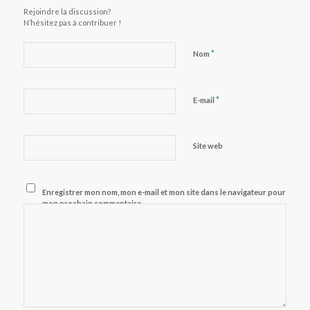
Rejoindre la discussion?
N’hésitez pas à contribuer !
*
Nom
*
E-mail
Site web
Enregistrer mon nom, mon e-mail et mon site dans le navigateur pour
mon prochain commentaire.