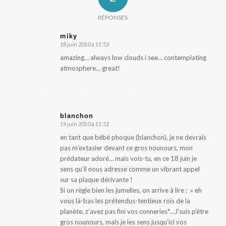
RÉPONSES
miky
18 juin 2010 à 11:53
dit
:
amazing… always low clouds i see… contemplating
atmosphere… great!
blanchon
19 juin 2010 à 11:52
dit
:
en tant que bébé phoque (blanchon), je ne devrais
pas m’extasier devant ce gros nounours, mon
prédateur adoré… mais vois-tu, en ce 18 juin je
sens qu’il nous adresse comme un vibrant appel
sur sa plaque dérivante !
Si on règle bien les jumelles, on arrive à lire : » eh
vous là-bas les prétendus-tentieux rois de la
planète, z’avez pas fini vos conneries*…J’suis p’être
gros nounours, mais je les sens jusqu’ici vos