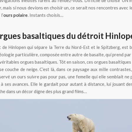
avigations inédites furent au rendez-vous. Difficile de choisir UN
r, mais si nous devions en choisir un, ce serait nos rencontres avec l
 l’
ours polaire
. Instants choisis…
orgues basaltiques du détroit Hinlo
t de Hinlopen qui sépare la Terre du Nord-Est et le Spitzberg, est 
éologie particulière, composée entre autre de basalte, qui prend par 
véritables orgues basaltiques. Tôt en saison, ces orgues basaltique
sse couche de neige. C’est là, dans ce paysage aux mille contrastes
ervé un ours suivre pas pour pas, une femelle qui elle semblait ne 
 à ses avances. Elle le gardait pour autant à distance, lui jouant de
he dans un décor digne des plus grand films…