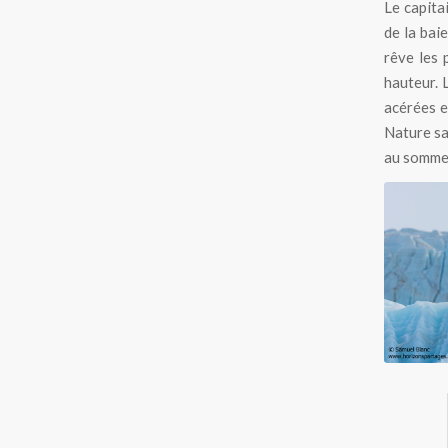
Le capita
de la bai
rêve les 
hauteur. 
acérées e
Nature sa
au sommet
Ourse 