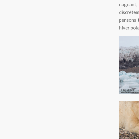
nageant,
discrètem
pensons t
hiver pola