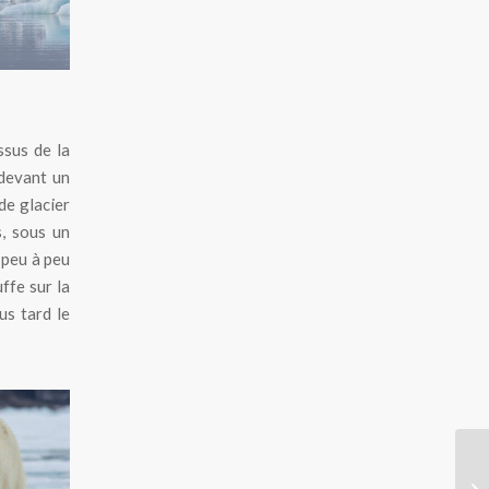
sus de la
 devant un
de glacier
s, sous un
e peu à peu
uffe sur la
us tard le