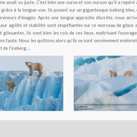
ine avait vu juste. C’est bien une ourse et son ourson qu’il a repéré 
e grâce à la longue-vue. Ils posent sur un gigantesque iceberg bleu
preneurs d’images. Après une longue approche discrète, nous arriv
Leur agilité et stabilité sont stupéfiantes sur ce morceau de glace 
t glissantes. Ils sont bien les rois de ces lieux, maîtrisant l’ouvra
ns faute. Nous les quittons alors qu’ils se sont sereinement endormi
 de l’iceberg…
et son ourson sur un iceberg
Ourse et son ourson sur un 
bleu au Spitzberg
bleu au Spitzberg