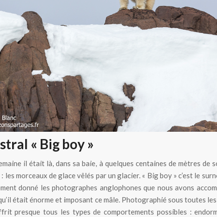
Ours polaires au Spitzberg
tral « Big boy »
maine il était là, dans sa baie, à quelques centaines de mètres de s
: les morceaux de glace vêlés par un glacier. « Big boy » c’est le sur
lement donné les photographes anglophones que nous avons accomp
 qu’il était énorme et imposant ce mâle. Photographié sous toutes les
ffrit presque tous les types de comportements possibles : endorm