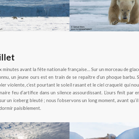
illet
dix minutes avant la fête nationale française… Sur un morceau de glac
connu, un jeune ours est en train de se repaître d’un phoque barbu. S
er violente, c’est pourtant le soleil rasant et le ciel craquelé qui no
naire feu d’artifice dans un silence assourdissant. L’ours finit par 
sur un iceberg bleuté ; nous l’observons un long moment, avant qu’il 
ndormir paisiblement.