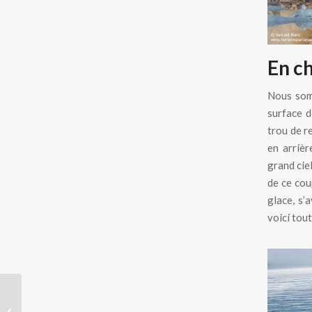
En ch
Nous som
surface d
trou de r
en arrièr
grand ciel
de ce coup
glace, s’
voici tou
La baie du
Commandeur et la