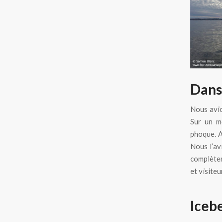
Dans 
Nous avio
Sur un m
phoque. A
Nous l’av
complètem
et visite
Iceb