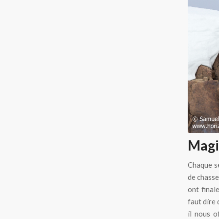
Magis
Chaque se
de chasse 
ont fina
faut dire
il nous o