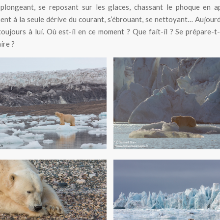
 plongeant, se reposant sur les glaces, chassant le phoque en a
ent à la seule dérive du courant, s’ébrouant, se nettoyant… Aujourd
oujours à lui. Où est-il en ce moment ? Que fait-il ? Se prépare-t-
ire ?