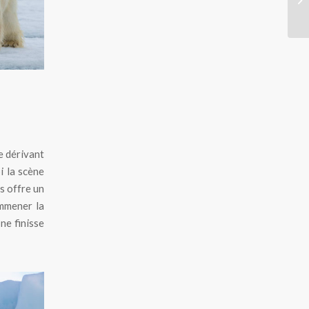
e dérivant
i la scène
us offre un
emmener la
ne finisse