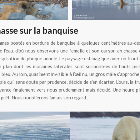
asse sur la banquise
mes postés en bordure de banquise à quelques centimètres au-des
e l’eau, d’où nous observons une femelle et son ourson en chasse
espiration de phoque annelé. Le paysage est magique avec un front 
e plan dont les moraines latérales sont surmontées de hauts pic
 bleu. Au loin, quasiment invisible à l’œil nu, un gros mâle s’approch
le qui, sans doute par prudence, décide de s’en écarter. L’ours, la tr
avance finalement vers nous prudemment mais décidé. Une heure pl
t prêt. Nous n’oublierons jamais son regard…