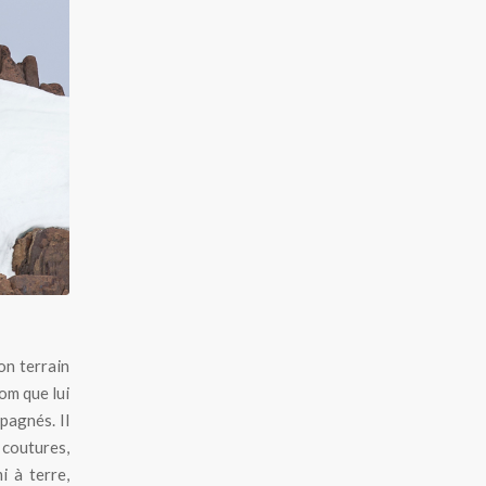
on terrain
nom que lui
agnés. Il
 coutures,
i à terre,