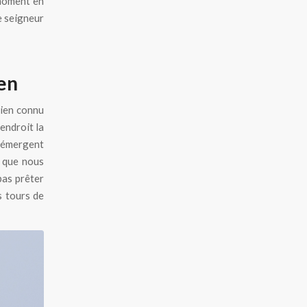
 moment en
e seigneur
pen
bien connu
endroit la
s émergent
, que nous
pas prêter
s tours de