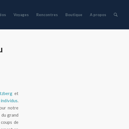
déos
Voyages
Rencontres
Boutique
A propos
u
itzberg
et
individus
.
our notre
n du grand
, coups de