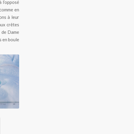
à l’opposé
, comme en
ons à leur
aux crêtes
ge de Dame
s en boule
iceberg