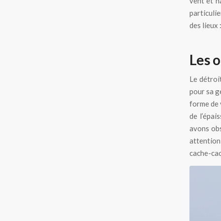
vent et n
particulie
des lieux :
Les 
Le détroi
pour sa g
forme de 
de l’épai
avons obs
attention
cache-cac