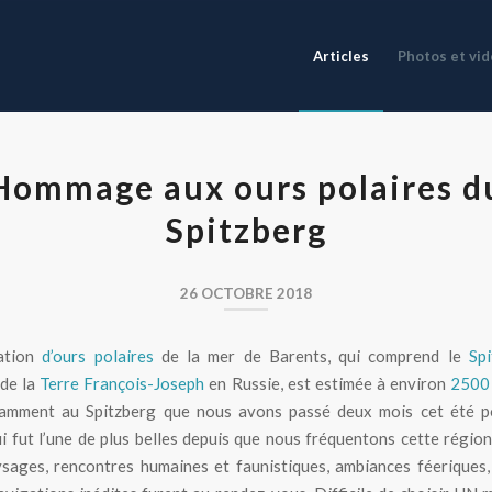
Articles
Photos et vi
Hommage aux ours polaires d
Spitzberg
26 OCTOBRE 2018
ation
d’ours polaires
de la mer de Barents, qui comprend le
Sp
 de la
Terre François-Joseph
en Russie, est estimée à environ
2500 
tamment au Spitzberg que nous avons passé deux mois cet été p
ui fut l’une de plus belles depuis que nous fréquentons cette régio
sages, rencontres humaines et faunistiques, ambiances féeriques