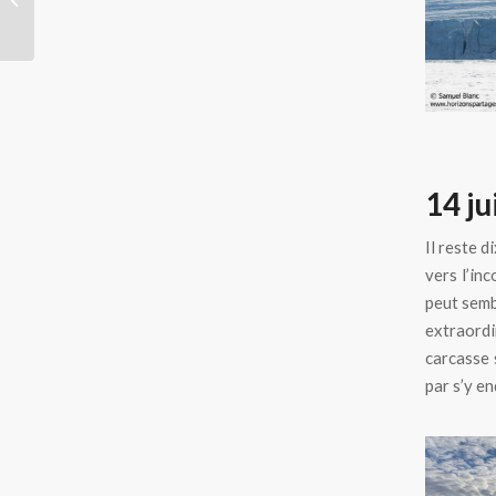
tombe de Vitus Béring
14 ju
Il reste 
vers l’in
peut sembl
extraordi
carcasse 
par s’y e