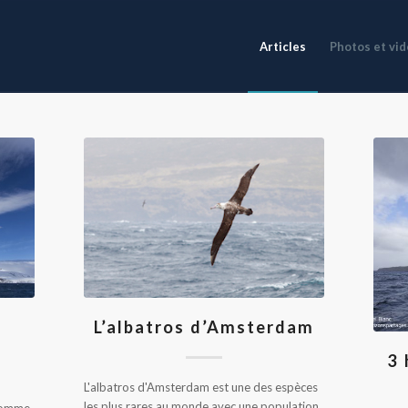
Articles
Photos et vi
L’albatros d’Amsterdam
3 
L'albatros d'Amsterdam est une des espèces
les plus rares au monde avec une population
 comme