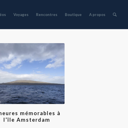
déos
Voyages
Rencontres
Boutique
A propos
heures mémorables à
l’île Amsterdam