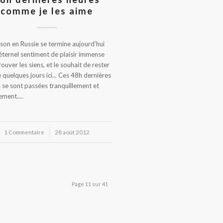
comme je les aime
son en Russie se termine aujourd'hui
'éternel sentiment de plaisir immense
rouver les siens, et le souhait de rester
 quelques jours ici... Ces 48h dernières
 se sont passées tranquillement et
nement.…
1 Commentaire
/
28 août 2012
Page 11 sur 41