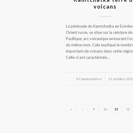
volcans
La péninsule du Kamtchatka en Extrêm
Orient russe, se situe sur la ceinture de
Pacifique, arc volcanique entourant l’o
du même nom. Cela explique le nombr
important de volcans dans cette région
Celle-ci est caractérisée…
0 Commentaires
/
11 octobre 201
«
‹
9
10
11
12