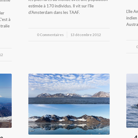
estimée à 170 individus. Il vit sur l'île
L'île 
d'Amsterdam dans les TAAF.
ler
indien
C'est à
Austra
tralie
0 Commentaires
/
13 décembre 2012
0
12
de
4