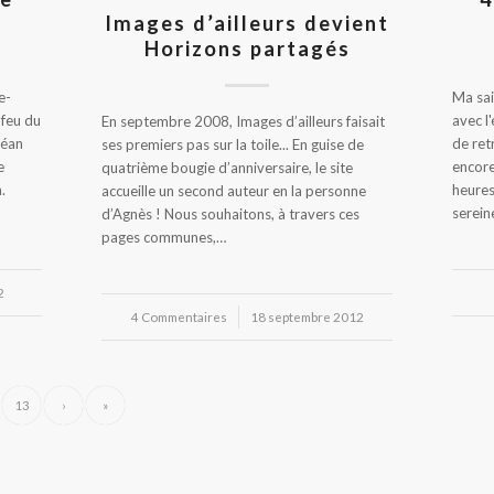
Images d’ailleurs devient
Horizons partagés
e-
Ma sai
 feu du
avec l
En septembre 2008, Images d’ailleurs faisait
céan
de ret
ses premiers pas sur la toile... En guise de
e
encore
quatrième bougie d’anniversaire, le site
.
heures
accueille un second auteur en la personne
serei
d’Agnès ! Nous souhaitons, à travers ces
pages communes,…
2
4 Commentaires
/
18 septembre 2012
13
›
»