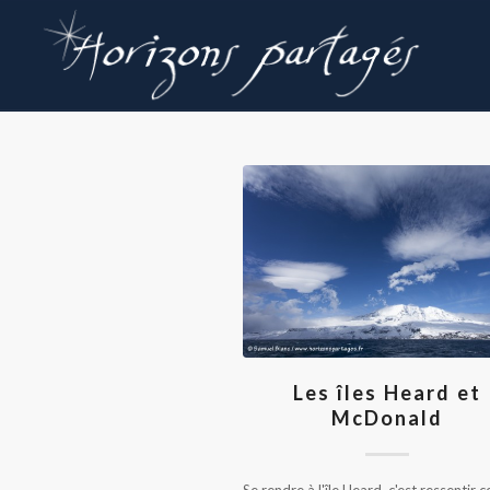
Les îles Heard et
McDonald
Se rendre à l'île Heard, c'est ressentir