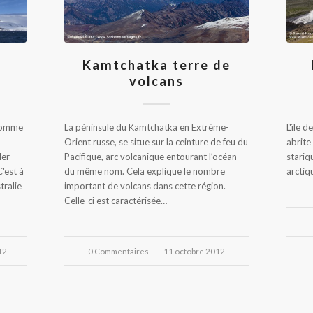
Kamtchatka terre de
volcans
 comme
La péninsule du Kamtchatka en Extrême-
L'île d
Orient russe, se situe sur la ceinture de feu du
abrite
ler
Pacifique, arc volcanique entourant l’océan
stariq
C'est à
du même nom. Cela explique le nombre
arctiq
tralie
important de volcans dans cette région.
Celle-ci est caractérisée…
12
0 Commentaires
/
11 octobre 2012