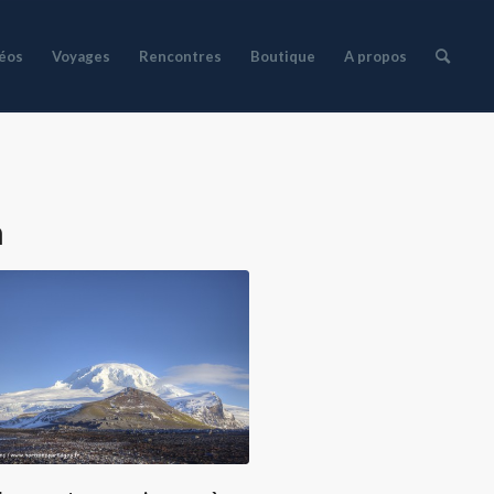
déos
Voyages
Rencontres
Boutique
A propos
n