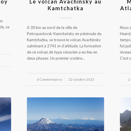
koy
Le volcan Avachinsky au
M
Kamtchatka
Atl
an
de, ce
A 30 km au nord de la ville de
Nous a
Petropavlovsk-Kamchatsky en péninsule du
Heard,
Kamtchatka, se trouve le volcan Avachinsky
temps 
culminant à 2741 m d'altitude. La formation
fut ju
de ce volcan de type vésuvien a eu lieu en
niveau
deux phases. Un premier cratère…
C'est
4
0 Commentaires
/
22 octobre 2013
2