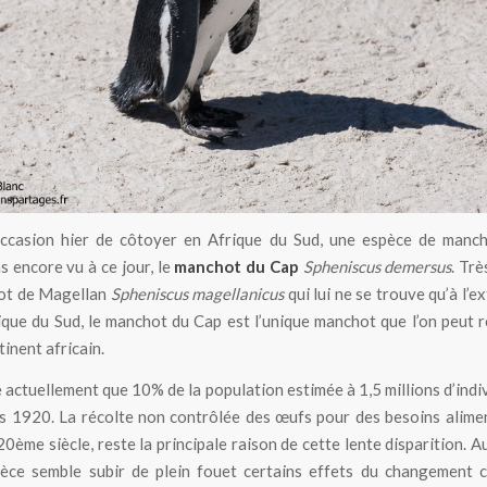
Manchot du Cap en Afrique du Sud
’occasion hier de côtoyer en Afrique du Sud, une espèce de manc
as encore vu à ce jour, le
manchot du Cap
Spheniscus demersus
. Trè
ot de Magellan
Spheniscus magellanicus
qui lui ne se trouve qu’à l’e
ique du Sud, le manchot du Cap est l’unique manchot que l’on peut 
tinent africain.
te actuellement que 10% de la population estimée à 1,5 millions d’indi
s 1920. La récolte non contrôlée des œufs pour des besoins alime
0ème siècle, reste la principale raison de cette lente disparition. Au
èce semble subir de plein fouet certains effets du changement c