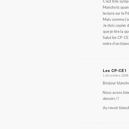
C’est très symp
Manchots quand 
lecture sur le 
Mais comme j’ai 
Je dois copier 
que je tire la 
Salut les CP-CE1
mère d’un blanc
Les CP-CE1
1 décembre 2008 
dit
:
Bonjour blanch
Nous avons bien 
devoirs !!
Au revoir blanc