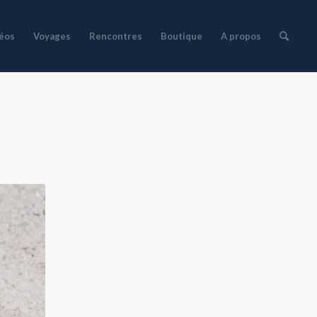
déos
Voyages
Rencontres
Boutique
A propos