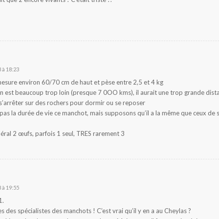
 à 18:23
esure environ 60/70 cm de haut et pèse entre 2,5 et 4 kg
n est beaucoup trop loin (presque 7 0OO kms), il aurait une trop grande dist
s’arrêter sur des rochers pour dormir ou se reposer
 pas la durée de vie ce manchot, mais supposons qu’il a la même que ceux de sa 
néral 2 œufs, parfois 1 seul, TRES rarement 3
 à 19:55
1.
s des spécialistes des manchots ! C’est vrai qu’il y en a au Cheylas ?