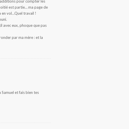
s additions pour compter les
oitié est partie… ma page de
 en vol…Quel travail !
puni.
til avec eux, phoque que pas
gronder par ma mère : et la
 Samuel et fais bien tes