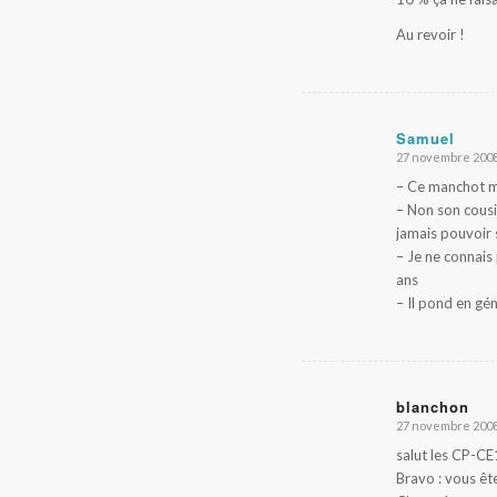
Au revoir !
Samuel
27 novembre 2008
dit
:
– Ce manchot m
– Non son cousi
jamais pouvoir 
– Je ne connais
ans
– Il pond en gé
blanchon
27 novembre 2008
dit
:
salut les CP-CE
Bravo : vous ête