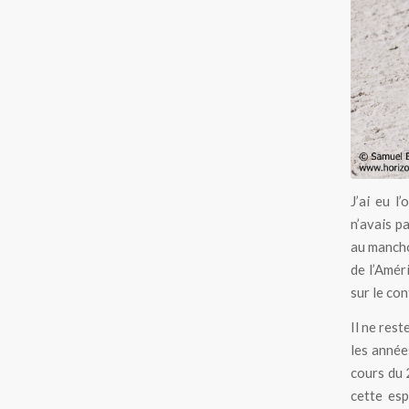
J’ai eu l
n’avais p
au manch
de l’Amér
sur le con
Il ne res
les année
cours du 2
cette esp