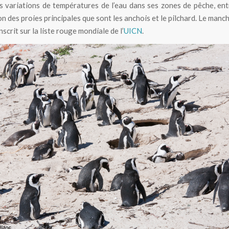
 variations de températures de l’eau dans ses zones de pêche, ent
on des proies principales que sont les anchois et le pilchard. Le manc
inscrit sur la liste rouge mondiale de l’
UICN
.
Colonie de manchots du Cap sur une plage d’Afrique du Sud