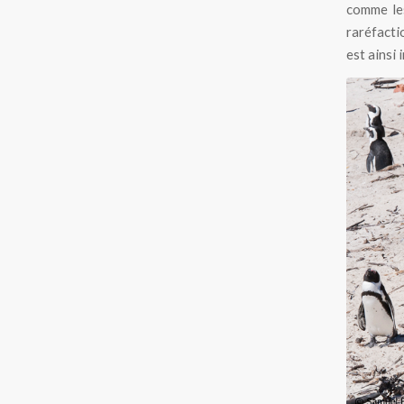
comme les
raréfacti
est ainsi 