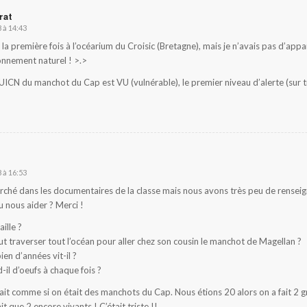
rat
 à 14:43
s la première fois à l’océarium du Croisic (Bretagne), mais je n’avais pas d’appa
onnement naturel ! >.>
t UICN du manchot du Cap est VU (vulnérable), le premier niveau d’alerte (sur t
 à 16:53
ché dans les documentaires de la classe mais nous avons très peu de rensei
u nous aider ? Merci !
aille ?
eut traverser tout l’océan pour aller chez son cousin le manchot de Magellan ?
en d’années vit-il ?
il d’oeufs à chaque fois ?
fait comme si on était des manchots du Cap. Nous étions 20 alors on a fait 2 
it que 2 encore vivants ! C’était triste !!