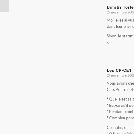
Dimitri Torte
27 novembre 2008
dit
:
Moi je les ai vu
dans leur envir
Sinon, le statu
».
Les CP-CE1
27 novembre 2008
dit
:
Nous avons cher
Cap. Pourrais-t
* Quelle est sa t
* Est-ce qu’il p
* Pendant combi
* Combien pond-
Ce matin, on a 
10 % ça ne faisa