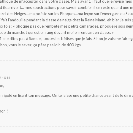
athique de m’accepter dans votre classe. Mais avant, il faut que je révise me
ils arrivent… mes soustractions pour savoir combien il en reste quand une m
Pétrel des Neiges… ma poésie sur les Phoques…ma leçon sur l’envergure du Skua
fait l’andouille pendant la classe de neige chez la Reine Maud, eh bien je suis 
dix fois : « phoque pas que j’embête mes petits camarades, phoque je sois gen
queue du manchot qui est en rang devant moi en rentrant en classe. »
 : ne dites pas à Samuel, toutes les bêtises que je fais. Sinon je vais me faire 
hon, vous le savez, ça pèse pas loin de 400 kgs…
à 10:14
on,
rigolé en lisant ton message. On te laisse une petite chance avant de le dire à
hon !