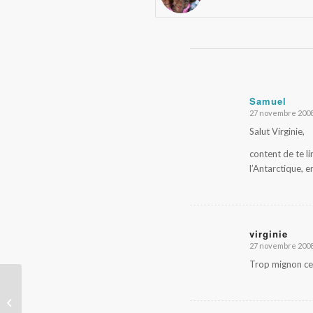
Samuel
27 novembre 2008
dit
:
Salut Virginie,
content de te l
l’Antarctique, e
virginie
27 novembre 2008
dit
:
Trop mignon ce 
Ilyushin IL-76