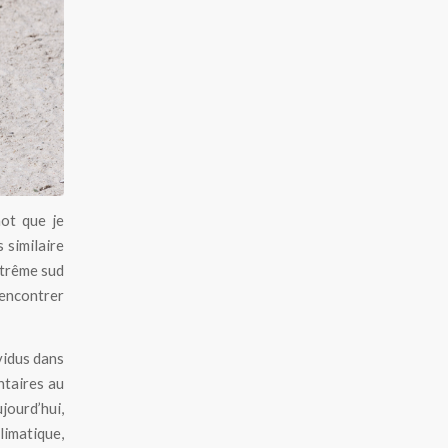
hot que je
s similaire
xtrême sud
rencontrer
vidus dans
ntaires au
jourd’hui,
limatique,