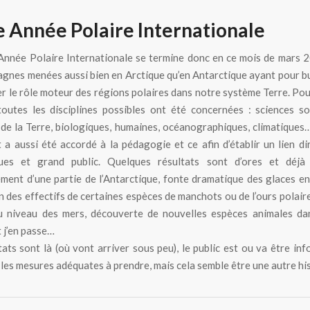
 Année Polaire Internationale
nnée Polaire Internationale se termine donc en ce mois de mars 
gnes menées aussi bien en Arctique qu’en Antarctique ayant pour b
r le rôle moteur des régions polaires dans notre système Terre. Pour
outes les disciplines possibles ont été concernées : sciences so
, de la Terre, biologiques, humaines, océanographiques, climatiques
 a aussi été accordé à la pédagogie et ce afin d’établir un lien di
iques et grand public. Quelques résultats sont d’ores et déjà
ment d’une partie de l’Antarctique, fonte dramatique des glaces en
n des effectifs de certaines espèces de manchots ou de l’ours polaire
u niveau des mers, découverte de nouvelles espèces animales dan
t j’en passe…
tats sont là (où vont arriver sous peu), le public est ou va être info
 les mesures adéquates à prendre, mais cela semble être une autre hi