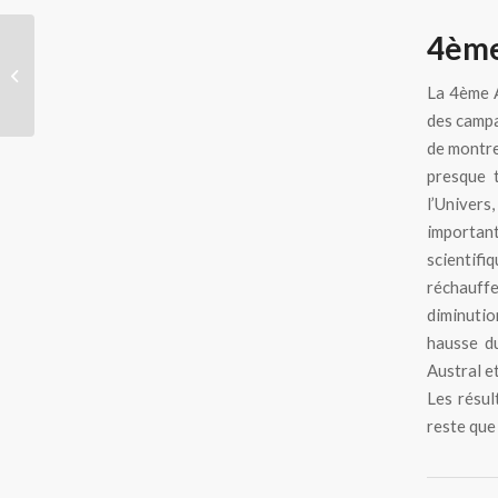
4ème
Au pays du blizzard
La 4ème A
des campa
de montre
presque t
l’Univers
important
scientif
réchauffe
diminutio
hausse d
Austral e
Les résul
reste que