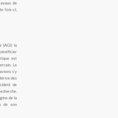
ravaux de
e fois-ci,
 (AGI) la
énéficier
ctique est
errain. Le
avions s’y
dérive des
cident de
recherche.
igine de la
n de son