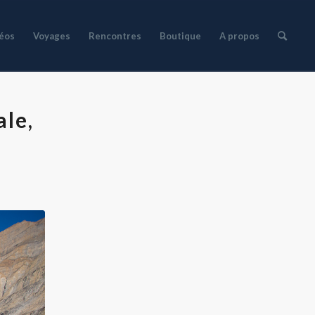
déos
Voyages
Rencontres
Boutique
A propos
le,