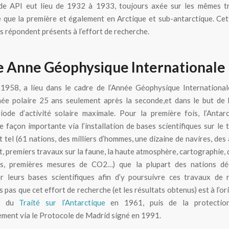
de API eut lieu de 1932 à 1933, toujours axée sur les mêmes t
 que la première et également en Arctique et sub-antarctique. Cett
s répondent présents à l’effort de recherche.
 Anne Géophysique Internationale
958, a lieu dans le cadre de l’Année Géophysique Internationale
e polaire 25 ans seulement après la seconde,et dans le but de b
iode d’activité solaire maximale. Pour la première fois, l’Antar
e façon importante via l’installation de bases scientifiques sur le t
t tel (61 nations, des milliers d’hommes, une dizaine de navires, des 
t, premiers travaux sur la faune, la haute atmosphère, cartographie, 
ts, premières mesures de CO2…) que la plupart des nations dé
r leurs bases scientifiques afin d’y poursuivre ces travaux de 
 pas que cet effort de recherche (et les résultats obtenus) est à l’or
re du
Traité sur l’Antarctique
en 1961, puis de la protectio
ment via le Protocole de Madrid signé en 1991.