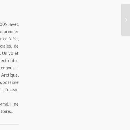
2009, avec
ut premier
 ce faire,
ciales, de
… Un volet
rect entre
 connus :
 Arctique,
, possible
s l’océan
rmé, il ne
stoire…