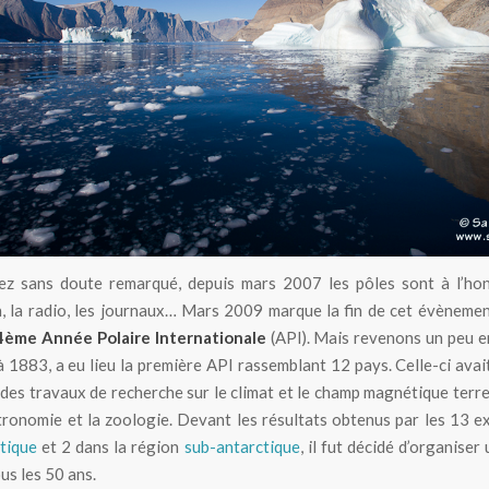
Fjord de l’Empereur François Joseph au Groenland
ez sans doute remarqué, depuis mars 2007 les pôles sont à l’hon
n, la radio, les journaux… Mars 2009 marque la fin de cet évèneme
4ème Année Polaire Internationale
(API). Mais revenons un peu en
 1883, a eu lieu la première API rassemblant 12 pays. Celle-ci avai
des travaux de recherche sur le climat et le champ magnétique terre
stronomie et la zoologie. Devant les résultats obtenus par les 13 e
tique
et 2 dans la région
sub-antarctique
, il fut décidé d’organiser
us les 50 ans.