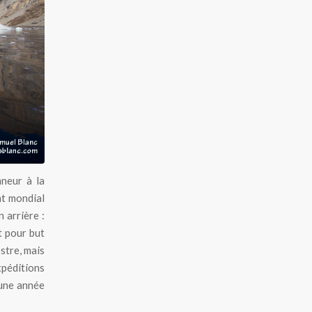
neur à la
nt mondial
 arrière :
t pour but
stre, mais
xpéditions
 une année