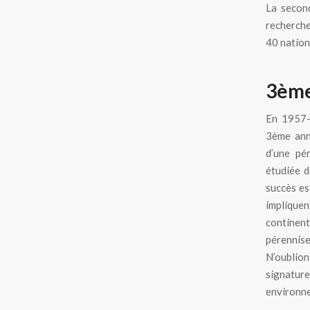
La secon
recherche
40 nation
3ème
En 1957-1
3ème anné
d’une pér
étudiée d
succès es
impliquen
continen
pérennise
N’oublions
signatu
environne