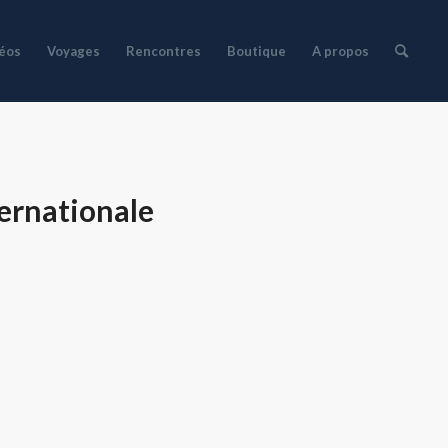
déos
Voyages
Rencontres
Boutique
A propos
ternationale