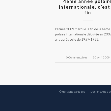
4ème année polair
internationale, c’est
fin
L'année 2009 marque la fin de la 4ème
polaire internationale débutée en 200
ans après celle de 1957-1958.
0 Commentaires
/
20 avril 2009
© Horizons partagés
Design : Aude 