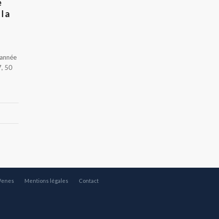
e
 la
 année
7, 50
Wenes
Mentions légales
Contact