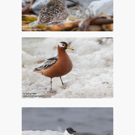
Bécasseau violet à Lågøya au Spitzberg
Phalaroppe à bec large à Lågøya au
Spitzberg