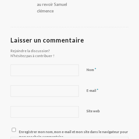
au revoir Samuel
clémence
Laisser un commentaire
Rejoindre la discussion?
N’hésitez pas à contribuer !
*
Nom
*
E-mail
Site web
Enregistrer mon nom, mon e-mail et mon site dans le navigateur pour
mon prochain commentaire.