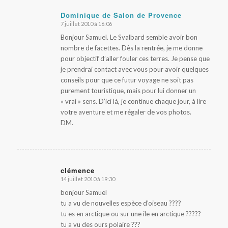
Dominique de Salon de Provence
7 juillet 2010 à 16:06
dit
:
Bonjour Samuel. Le Svalbard semble avoir bon
nombre de facettes. Dès la rentrée, je me donne
pour objectif d’aller fouler ces terres. Je pense que
je prendrai contact avec vous pour avoir quelques
conseils pour que ce futur voyage ne soit pas
purement touristique, mais pour lui donner un
« vrai » sens. D’ici là, je continue chaque jour, à lire
votre aventure et me régaler de vos photos.
DM.
clémence
14 juillet 2010 à 19:30
dit
:
bonjour Samuel
tu a vu de nouvelles espèce d’oiseau ????
tu es en arctique ou sur une ile en arctique ?????
tu a vu des ours polaire ???