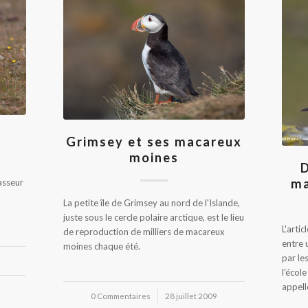
Grimsey et ses macareux
moines
D
ma
asseur
La petite île de Grimsey au nord de l'Islande,
juste sous le cercle polaire arctique, est le lieu
L'arti
de reproduction de milliers de macareux
entre 
moines chaque été.
par le
l'écol
appell
0 Commentaires
/
28 juillet 2009