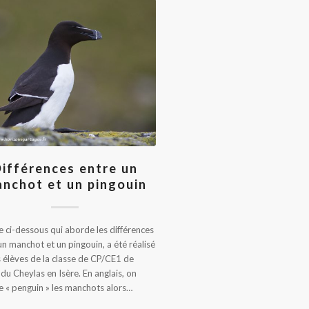
ifférences entre un
nchot et un pingouin
cle ci-dessous qui aborde les différences
un manchot et un pingouin, a été réalisé
s élèves de la classe de CP/CE1 de
e du Cheylas en Isère. En anglais, on
e « penguin » les manchots alors…