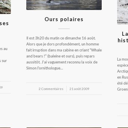
Ours polaires
 ses
La
Il est 3h20 du matin ce dimanche 16 août.
his
Alors que je dors profondément, un homme
es au
fait irruption dans ma cabine en criant "Whale
and bears !" (baleine et ours), puis repars
La mou
s sur
aussitôt. J'ai vaguement reconnu la voix de
espèce
Simon l'ornithologue…
Arctiq
en Rus
été dé
09
2 Commentaires
/
21 août 2009
Groenl