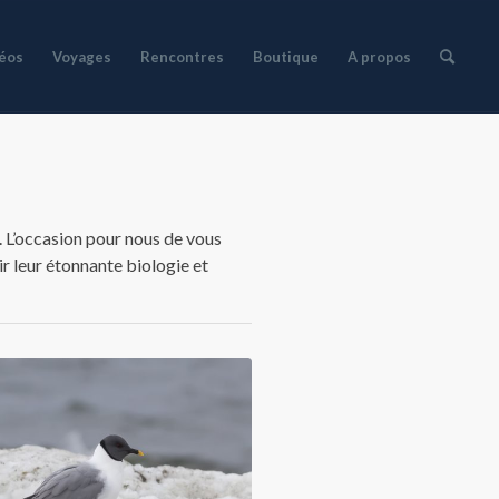
déos
Voyages
Rencontres
Boutique
A propos
. L’occasion pour nous de vous
r leur étonnante biologie et