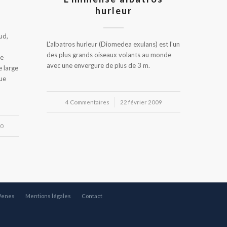
hurleur
ud,
L'albatros hurleur (Diomedea exulans) est l'un
des plus grands oiseaux volants au monde
te
avec une envergure de plus de 3 m.
e large
ue
4 Commentaires
/
22 février 2009
10
Wenes
Mentions légales
Contact