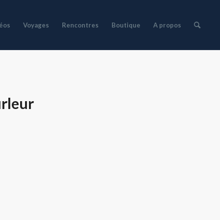
déos
Voyages
Rencontres
Boutique
A propos
urleur