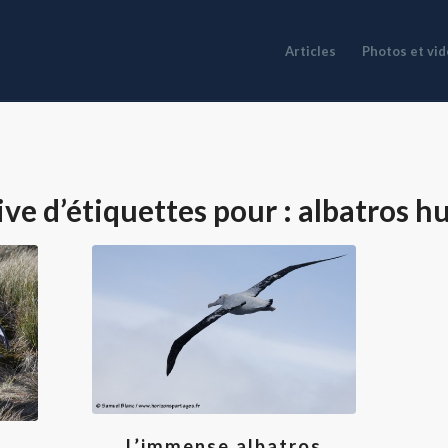
Articles
Photos et vi
ve d’étiquettes pour :
albatros h
L’immense albatros