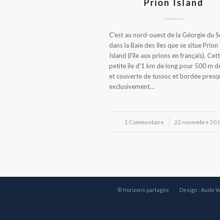
Prion Island
C'est au nord-ouest de la Géorgie du S
dans la Baie des Iles que se situe Prion
Island (l'île aux prions en français). Cet
petite île d'1 km de long pour 500 m d
et couverte de tussoc et bordée presq
exclusivement…
1 Commentaire
/
22 novembre 20
© Horizons partagés
Design : Aude 