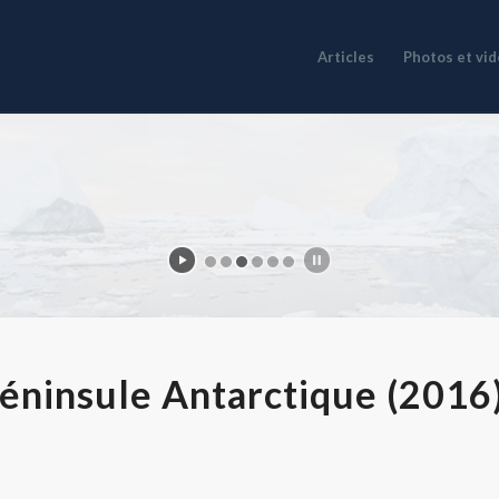
Articles
Photos et vi
péninsule Antarctique (2016