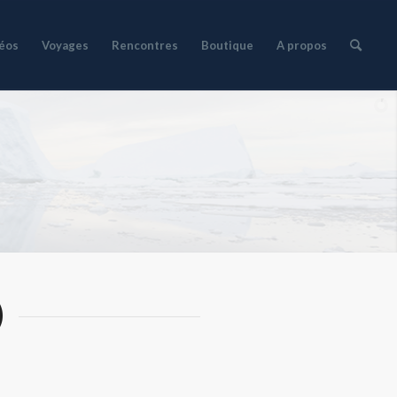
déos
Voyages
Rencontres
Boutique
A propos
)