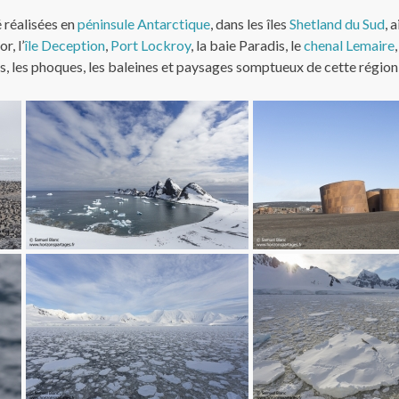
 réalisées en
péninsule Antarctique
, dans les îles
Shetland du Sud
, 
, l’
île Deception
,
Port Lockroy
, la baie Paradis, le
chenal Lemaire
ts, les phoques, les baleines et paysages somptueux de cette régi