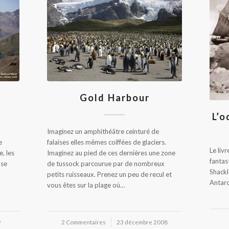
Gold Harbour
L’o
Imaginez un amphithéâtre ceinturé de
e
falaises elles mêmes coiffées de glaciers.
Le liv
, les
Imaginez au pied de ces dernières une zone
fantas
nse
de tussock parcourue par de nombreux
Shackl
petits ruisseaux. Prenez un peu de recul et
Antarc
vous êtes sur la plage où…
9
2 Commentaires
/
23 décembre 2008