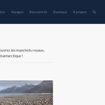
déos
Voyages
Rencontres
Boutique
A propos
couvrez les manchots royaux,
ubantarctique !