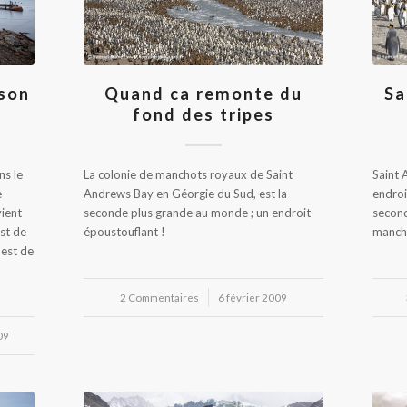
 son
Quand ca remonte du
Sa
fond des tripes
ns le
La colonie de manchots royaux de Saint
Saint 
e
Andrews Bay en Géorgie du Sud, est la
endroi
vient
seconde plus grande au monde ; un endroit
second
est de
époustouflant !
manch
-est de
2 Commentaires
/
6 février 2009
09