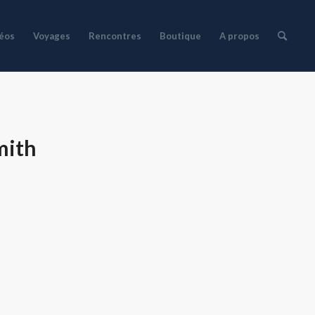
déos
Voyages
Rencontres
Boutique
A propos
mith