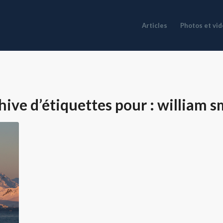
Articles
Photos et vi
hive d’étiquettes pour :
william s