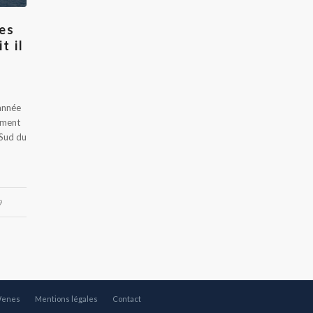
les
t il
'année
ement
 Sud du
9
Wenes
Mentions légales
Contact