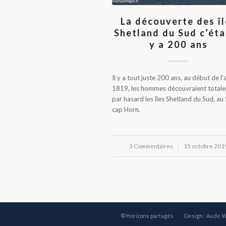
La découverte des î
Shetland du Sud c’étai
y a 200 ans
Il y a tout juste 200 ans, au début de l
1819, les hommes découvraient total
par hasard les îles Shetland du Sud, au
cap Horn.
3 Commentaires
/
15 octobre 201
© Horizons partagés
Design : Aude 