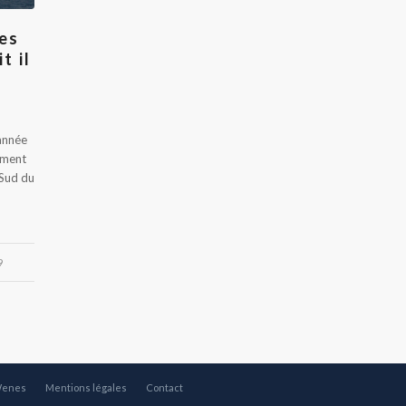
les
t il
'année
ement
 Sud du
9
Wenes
Mentions légales
Contact