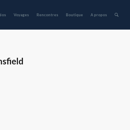
déos
Voyages
Rencontres
Boutique
A propos
sfield