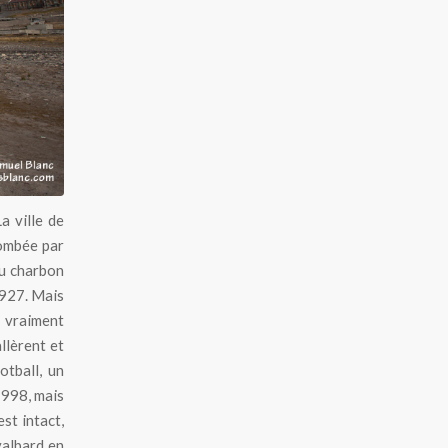
a ville de
lombée par
du charbon
1927. Mais
 vraiment
llèrent et
otball, un
1998, mais
st intact,
valbard en