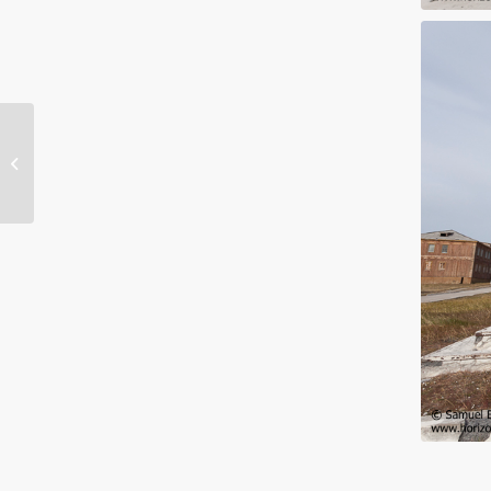
Honningsvag et le cap
Nord