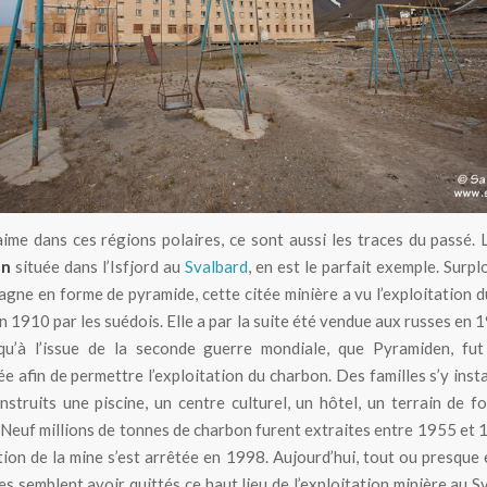
Vile abandonnée de Pyramiden au Spitzberg
aime dans ces régions polaires, ce sont aussi les traces du passé. L
en
située dans l’Isfjord au
Svalbard
, en est le parfait exemple. Surp
gne en forme de pyramide, cette citée minière a vu l’exploitation 
n 1910 par les suédois. Elle a par la suite été vendue aux russes en 
 qu’à l’issue de la seconde guerre mondiale, que Pyramiden, fut
e afin de permettre l’exploitation du charbon. Des familles s’y insta
nstruits une piscine, un centre culturel, un hôtel, un terrain de fo
Neuf millions de tonnes de charbon furent extraites entre 1955 et 
ation de la mine s’est arrêtée en 1998. Aujourd’hui, tout ou presque e
s semblent avoir quittés ce haut lieu de l’exploitation minière au S