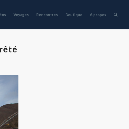
déos
Voyages
Rencontres
Boutique
A propos
rêté