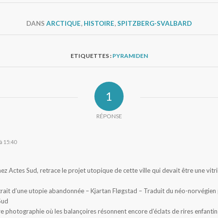
DANS
ARCTIQUE
,
HISTOIRE
,
SPITZBERG-SVALBARD
ETIQUETTES :
PYRAMIDEN
1
RÉPONSE
à 15:40
chez Actes Sud, retrace le projet utopique de cette ville qui devait être une v
rait d’une utopie abandonnée – Kjartan Fløgstad – Traduit du néo-norvégien
Sud
e photographie où les balançoires résonnent encore d’éclats de rires enfantin