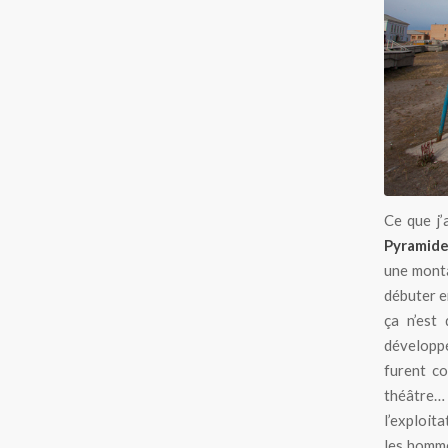
Ce que j’
Pyramid
une monta
débuter e
ça n’est
développé
furent co
théâtre… 
l’exploit
les homme