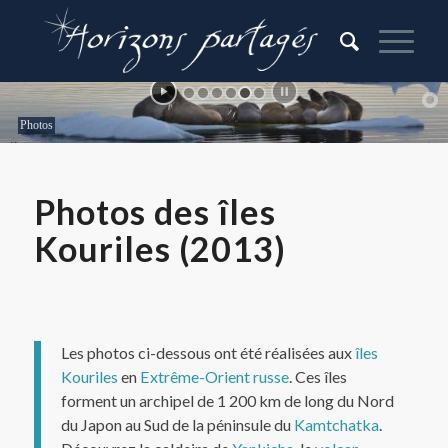
hotos
Photos des îles
Kouriles (2013)
Les photos ci-dessous ont été réalisées aux
îles
Kouriles
en
Extrême-Orient russe
. Ces îles
forment un archipel de 1 200 km de long du Nord
du Japon au Sud de la péninsule du
Kamtchatka
.