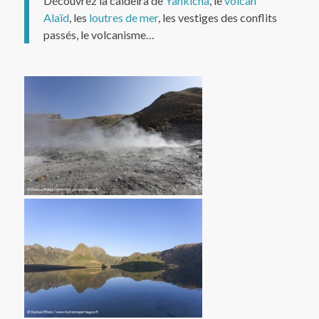
Découvrez la caldeira de
Yankicha
, le
volcan
Alaïd
, les
loutres de mer
, les vestiges des conflits
passés, le volcanisme…