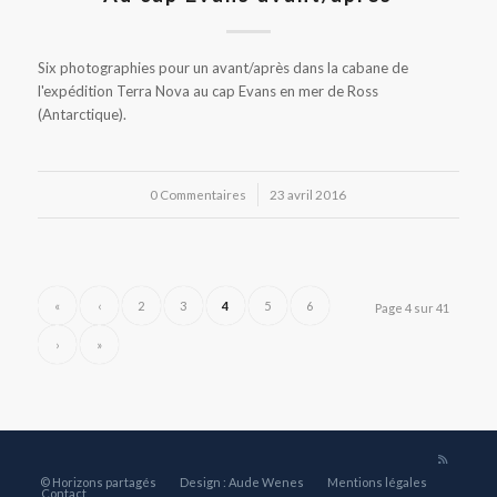
Six photographies pour un avant/après dans la cabane de
l'expédition Terra Nova au cap Evans en mer de Ross
(Antarctique).
0 Commentaires
/
23 avril 2016
«
‹
2
3
4
5
6
Page 4 sur 41
›
»
© Horizons partagés
Design : Aude Wenes
Mentions légales
Contact