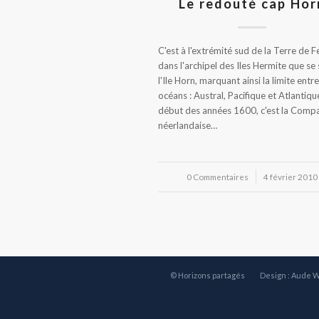
Le redouté cap Hor
C'est à l'extrémité sud de la Terre de F
dans l'archipel des Iles Hermite que se 
l'Ile Horn, marquant ainsi la limite entre
océans : Austral, Pacifique et Atlantiqu
début des années 1600, c'est la Comp
néerlandaise…
0 Commentaires
/
4 février 2010
© Horizons partagés
Design : Aude 