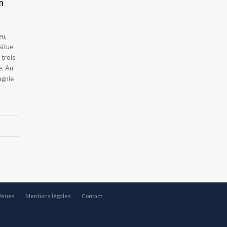
n
eu,
situe
 trois
e. Au
agnie
Wenes
Mentions légales
Contact