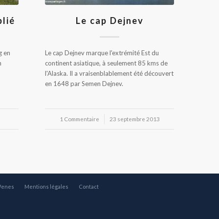
blié
Le cap Dejnev
g en
Le cap Dejnev marque l'extrémité Est du
n
continent asiatique, à seulement 85 kms de
l'Alaska. Il a vraisenblablement été découvert
en 1648 par Semen Dejnev.
1 Commentaire
/
23 septembre 2013
Wenes
Mentions légales
Contact