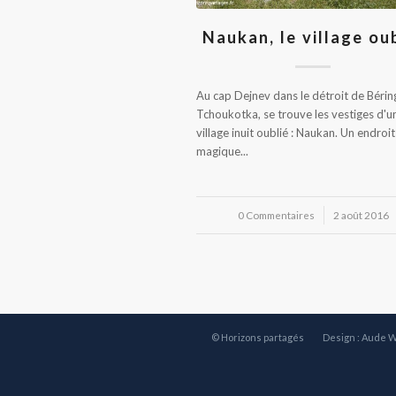
Naukan, le village ou
Au cap Dejnev dans le détroit de Bérin
Tchoukotka, se trouve les vestiges d'u
village inuit oublié : Naukan. Un endroit
magique...
0 Commentaires
/
2 août 2016
© Horizons partagés
Design : Aude 