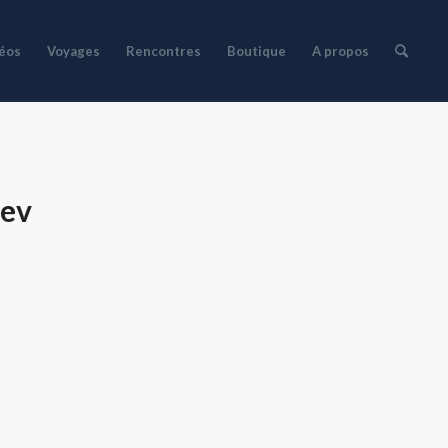
déos
Voyages
Rencontres
Boutique
A propos
nev