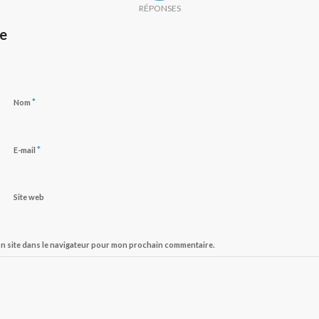
RÉPONSES
re
*
Nom
*
E-mail
Site web
on site dans le navigateur pour mon prochain commentaire.