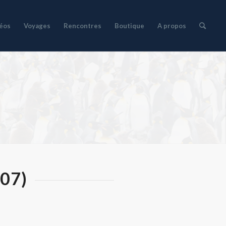
déos
Voyages
Rencontres
Boutique
A propos
007)