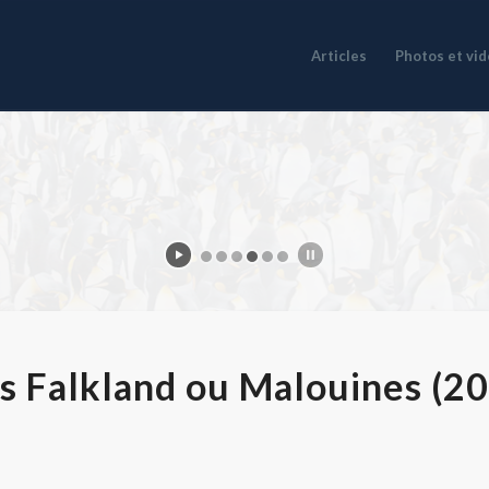
Articles
Photos et vi
es Falkland ou Malouines (2