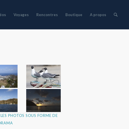
déos
Voyages
Rencontres
Boutique
A propos
LES PHOTOS SOUS FORME DE
ORAMA