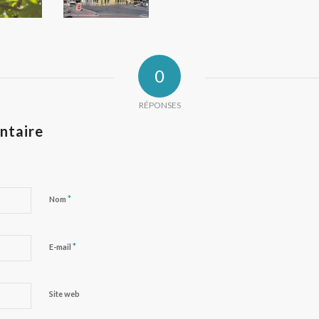
0
RÉPONSES
ntaire
*
Nom
*
E-mail
Site web